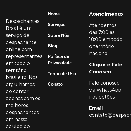
Home
Atendimento
Despachantes
Serviços
Atendemos
Brasil é um
das 7:00 as
serviço de
Sobre Nós
18:00 em todo
despachante
Blog
o território
online com
nacional
representantes
Política de
Privacidade
em todo o
Clique e Fale
território
Conosco
Termo de Uso
brasileiro. Nos
Fale conosco
orgulhamos
Conato
via WhatsApp
de contar
nos botões
apenas com os
melhores
Email
despachantes
contato@despacha
em nossa
equipe de