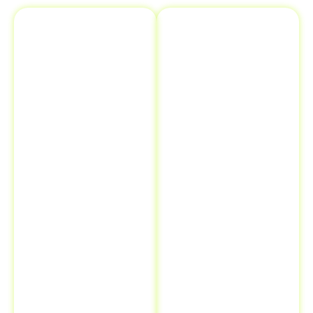
Emplacamento
Comunicação
e Renovação
de Venda ao
de
Detran
Documentos
Informar a
Além de
venda de um
transferência
veículo ao
de veículo
,
Detran é uma
oferecemos
etapa crucial
serviços
que muitos
adicionais como
proprietários
emplacamento
esquecem, mas
e renovação de
que pode evitar
documentos.
futuros
Isso significa
problemas
que você pode
legais e
resolver todas
financeiros.
as suas
Quando você