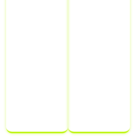
o
Certificado
agilizando o
de Registro e
processo e
Licenciamento
assegurando
de Veículo
que tudo seja
(CRLV)
. Nossa
feito dentro dos
equipe verifica
prazos
cada detalhe
estabelecidos.
para garantir
Com a
que tudo esteja
Despachantes
correto,
Brasil
, você
evitando erros
pode ter
que possam
certeza de que
atrasar o
sua
processo de
documentação
transferência
estará em
de
ordem e pronta
propriedade
para ser
de veículo.
finalizada sem
complicações.