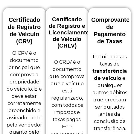
Certificado
Certificado
Comprovante
de Registro e
de Registro
de
Licenciamento
de Veículo
Pagamento
de Veículo
(CRV)
de Taxas
(CRLV)
O CRV é o
Inclui todas as
documento
O CRLV é o
taxas de
principal que
documento
transferência
comprova a
que comprova
de veículo
e
propriedade
que o veículo
quaisquer
do veículo. Ele
está
outros débitos
deve estar
regularizado,
que precisam
corretamente
com todos os
ser quitados
preenchido e
impostos e
antes da
assinado tanto
taxas pagos.
conclusão da
pelo vendedor
Este
transferência.
quanto pelo
documento é