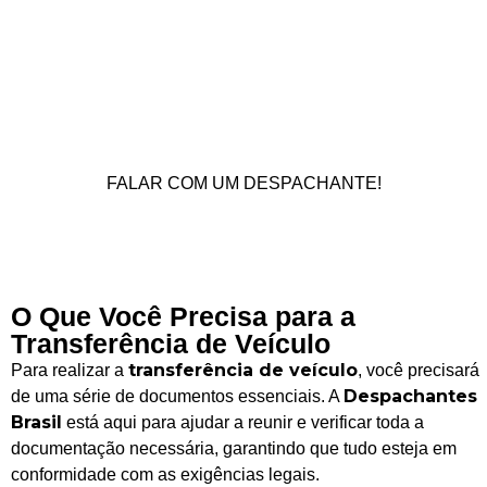
sucedendo Vinícius Farah. Diz ” A empresa que
melhor faz o seu trabalhado de
Despachante no
Rio de Janeiro
é a Autticar” e ainda complemeta
com “o Detran RJ teve muitos problemas com
atrasos e fala de pessoal para as vistorias e a
Autticar auxiliou muito”
FALAR COM UM DESPACHANTE!
O Que Você Precisa para a
Transferência de Veículo
transferência de veículo
Para realizar a
, você precisará
Despachantes
de uma série de documentos essenciais. A
Brasil
está aqui para ajudar a reunir e verificar toda a
documentação necessária, garantindo que tudo esteja em
conformidade com as exigências legais.