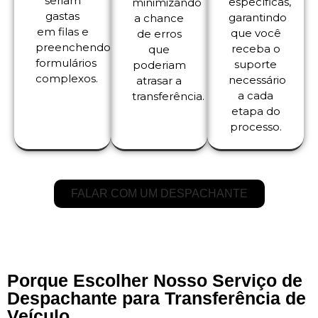
seriam
específicas,
minimizando
gastas
garantindo
a chance
em filas e
que você
de erros
preenchendo
receba o
que
formulários
suporte
poderiam
complexos.
necessário
atrasar a
a cada
transferência.
etapa do
processo.
FALAR COM UM DESPACHANTE
Porque Escolher Nosso Serviço de
Despachante para Transferência de
Veículo