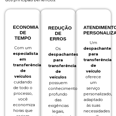
ECONOMIA
ATENDIMENT
REDUÇÃO
DE
PERSONALIZ
DE
TEMPO
ERROS
Um
Com um
despachante
Os
especialista
para
despachantes
em
transferência
para
transferência
de
transferência
de
veículo
de
veículos
oferece
veículos
cuidando
um
possuem
de todo o
serviço
conhecimento
processo,
personalizado,
profundo
você
adaptado
das
economiza
às suas
exigências
horas que
necessidades
legais,