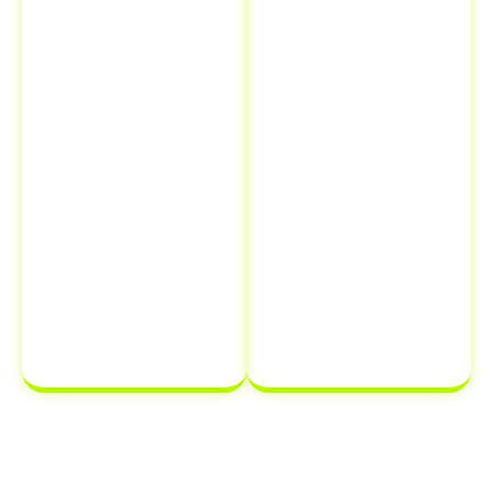
necessidades
comunica a
de
venda ao
documentação
Detran, está
em um único
oficialmente
lugar,
transferindo a
economizando
responsabilidade
tempo e
do veículo
para
dinheiro.
o novo
proprietário,
protegendo-se
de possíveis
multas e
infrações que
possam ocorrer
após a venda.
Segundo o Presidente do Detran RJ, delegado de
polícia Rodrigo Dias Coelho, nomeado pelo
governador Cláudio Castro em setembro de 2025,