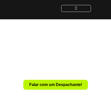
Despachante para
Transferência de Veículo
Com um Despachante Especialista em Transferência de
Veículo, você realiza a transferência de forma rápida e sem
complicações.
Evite a dor de cabeça com documentação e burocracia.
Falar com um Despachante!