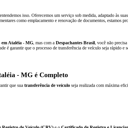
entendemos isso. Oferecemos um serviço sob medida, adaptado às suas 
mentares como emplacamento e renovação de documentos, estamos pron
o em Ataléia - MG
, mas com a
Despachantes Brasil
, você não precisa
de é garantir que o processo de transferência de veículo seja rápido e
Ataléia - MG é Completo
antir que sua
transferência de veículo
seja realizada com máxima efici
e Registro de Veículo (CRV)
e o
Certificado de Registro e Licenc