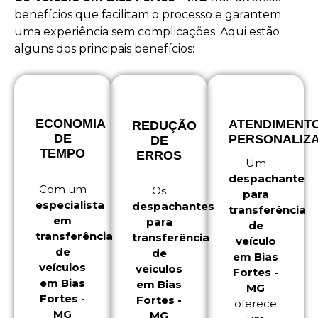
benefícios que facilitam o processo e garantem
uma experiência sem complicações. Aqui estão
alguns dos principais benefícios:
ECONOMIA
ATENDIMENT
REDUÇÃO
DE
PERSONALIZ
DE
TEMPO
ERROS
Um
despachante
Com um
Os
para
especialista
despachantes
transferência
em
para
de
transferência
transferência
veículo
de
de
em Bias
veículos
veículos
Fortes -
em Bias
em Bias
MG
Fortes -
Fortes -
oferece
MG
MG