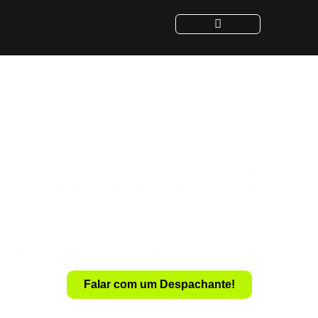
Despachante para
Transferência de Veículo
em Bias Fortes - MG
Despachante
Especialista em
Com um
Transferência de Veículo em Bias Fortes – MG
,
você realiza a transferência de forma rápida e sem
complicações.
Evite a dor de cabeça com documentação e burocracia.
Falar com um Despachante!