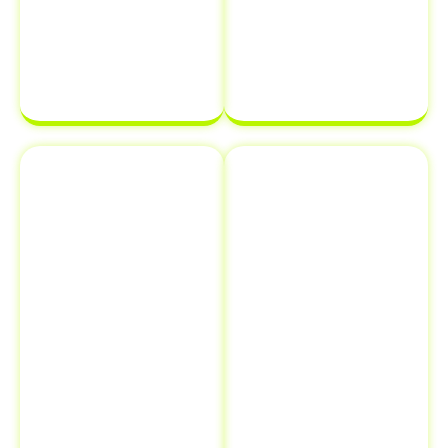
transferência
estará em
de
ordem e pronta
propriedade
para ser
de veículo.
finalizada sem
complicações.
Emplacamento
Comunicação
e Renovação
de Venda ao
de
Detran
Documentos
Informar a
Além de
venda de um
transferência
veículo ao
de veículo em
Detran é uma
Bias Fortes -
etapa crucial
MG
,
que muitos
oferecemos
proprietários
serviços
esquecem, mas