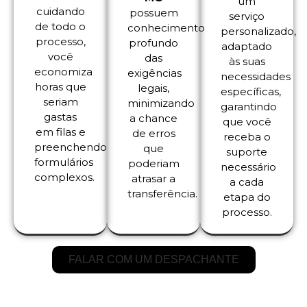
um
cuidando
possuem
serviço
de todo o
conhecimento
personalizado,
processo,
profundo
adaptado
você
das
às suas
economiza
exigências
necessidades
horas que
legais,
específicas,
seriam
minimizando
garantindo
gastas
a chance
que você
em filas e
de erros
receba o
preenchendo
que
suporte
formulários
poderiam
necessário
complexos.
atrasar a
a cada
transferência.
etapa do
processo.
FALAR COM UM DESPACHANTE