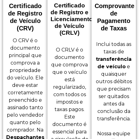
Certificado
Certificado
Comprovante
de Registro e
de Registro
de
Licenciamento
de Veículo
Pagamento
de Veículo
(CRV)
de Taxas
(CRLV)
O CRV é o
Inclui todas as
documento
O CRLV é o
taxas de
principal que
documento
transferência
comprova a
que comprova
de veículo
e
propriedade
que o veículo
quaisquer
do veículo. Ele
está
outros débitos
deve estar
regularizado,
que precisam
corretamente
com todos os
ser quitados
preenchido e
impostos e
antes da
assinado tanto
taxas pagos.
conclusão da
pelo vendedor
Este
transferência.
quanto pelo
documento é
comprador. Na
essencial para
Nossa equipe
Despachantes