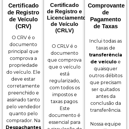
Certificado
Certificado
Comprovante
de Registro e
de Registro
de
Licenciamento
de Veículo
Pagamento
de Veículo
(CRV)
de Taxas
(CRLV)
O CRV é o
Inclui todas as
documento
O CRLV é o
taxas de
principal que
documento
transferência
comprova a
que comprova
de veículo
e
propriedade
que o veículo
quaisquer
do veículo. Ele
está
outros débitos
deve estar
regularizado,
que precisam
corretamente
com todos os
ser quitados
preenchido e
impostos e
antes da
assinado tanto
taxas pagos.
conclusão da
pelo vendedor
Este
transferência.
quanto pelo
documento é
comprador. Na
essencial para
Nossa equipe
Despachantes