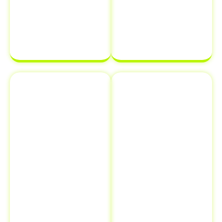
transferência
estará em
de
ordem e pronta
propriedade
para ser
de veículo.
finalizada sem
complicações.
Emplacamento
Comunicação
e Renovação
de Venda ao
de
Detran
Documentos
Informar a
Além de
venda de um
transferência
veículo ao
de veículo em
Detran é uma
Cipotânea -
etapa crucial
MG
,
que muitos
oferecemos
proprietários
serviços
esquecem, mas