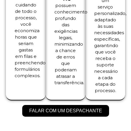
um
cuidando
possuem
serviço
de todo o
conhecimento
personalizado,
processo,
profundo
adaptado
você
das
às suas
economiza
exigências
necessidades
horas que
legais,
específicas,
seriam
minimizando
garantindo
gastas
a chance
que você
em filas e
de erros
receba o
preenchendo
que
suporte
formulários
poderiam
necessário
complexos.
atrasar a
a cada
transferência.
etapa do
processo.
FALAR COM UM DESPACHANTE