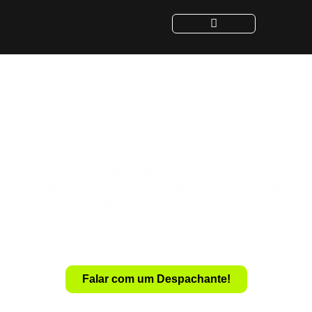
Despachante para
Transferência de Veículo
em Cipotânea - MG
Despachante
Especialista em
Com um
Transferência de Veículo em Cipotânea – MG
,
você realiza a transferência de forma rápida e sem
complicações.
Evite a dor de cabeça com documentação e burocracia.
Falar com um Despachante!