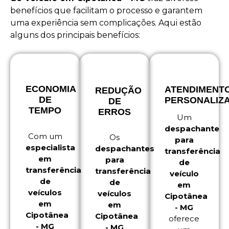
benefícios que facilitam o processo e garantem
uma experiência sem complicações. Aqui estão
alguns dos principais benefícios:
ECONOMIA
ATENDIMENT
REDUÇÃO
DE
PERSONALIZ
DE
TEMPO
ERROS
Um
despachante
Com um
Os
para
especialista
despachantes
transferência
em
para
de
transferência
transferência
veículo
de
de
em
veículos
veículos
Cipotânea
em
em
- MG
Cipotânea
Cipotânea
oferece
- MG
- MG