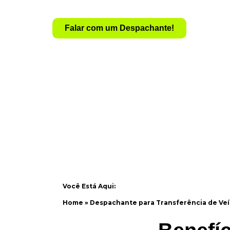
Evite a dor de cabeça com documentação 
Falar com um Despachante!
Você Está Aqui:
Home
»
Despachante para Transferência de Veí