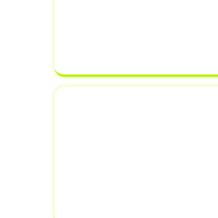
Cuidamos de toda a documentação
Certificado de Registro de Veícul
de Registro e Licenciamento de 
equipe verifica cada detalhe para g
correto, evitando erros que possam
transferência de proprieda
Emplacamento e Re
Documento
Além de
transferência de veícul
MG
, oferecemos serviços adiciona
renovação de documentos. Isso sig
resolver todas as suas necessidad
um único lugar,
economizando 