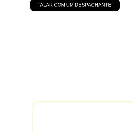
FALAR COM UM DESPACHANTE!
Se
V
Na
Despachantes Brasil,
oferecemos 
com máxima eficiência. Nosso objetivo
Gestão de Docu