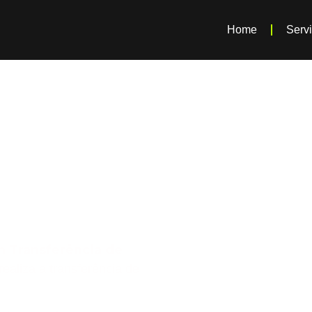
Home
Serv
ra
e Veículo
s - MG
m Transferência de
realiza a transferência de