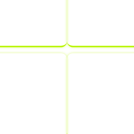
 necessária, como o
Realizamos o registr
o (CRV)
e o
Certificado
de veículo diretame
Veículo (CRLV)
. Nossa
e assegurando que 
arantir que tudo esteja
estabelecidos. Com a
 atrasar o processo de
certeza de que sua
de de veículo.
pronta para ser
novação de
Comunicaçã
s
Informar a venda de
o em Inconfidentes -
crucial que muitos p
is como emplacamento e
evitar futuros problem
nifica que você pode
comunica a vend
es de documentação em
transferindo a respo
tempo e dinheiro.
proprietário, protegen
que possa