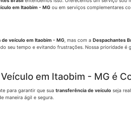
tes Brasil
entendemos isso. Oferecemos um serviço sob m
eículo em Itaobim - MG
ou em serviços complementares c
a de veículo em Itaobim - MG
, mas com a
Despachantes Br
do seu tempo e evitando frustrações. Nossa prioridade é ga
 Veículo em Itaobim - MG é C
te para garantir que sua
transferência de veículo
seja rea
e maneira ágil e segura.