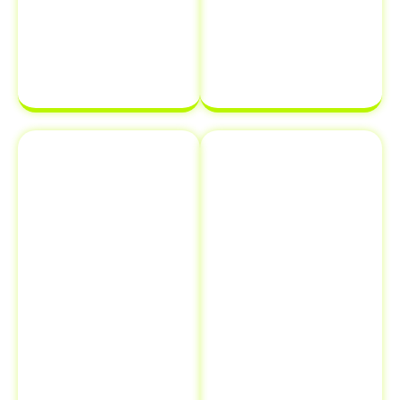
transferência
estará em
de
ordem e pronta
propriedade
para ser
de veículo.
finalizada sem
complicações.
Emplacamento
Comunicação
e Renovação
de Venda ao
de
Detran
Documentos
Informar a
Além de
venda de um
transferência
veículo ao
de veículo em
Detran é uma
Jaguaraçu -
etapa crucial
MG
,
que muitos
oferecemos
proprietários
serviços
esquecem, mas