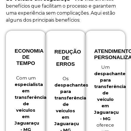
benefícios que facilitam o processo e garantem
uma experiência sem complicações. Aqui estão
alguns dos principais benefícios:
ECONOMIA
ATENDIMENT
REDUÇÃO
DE
PERSONALIZ
DE
TEMPO
ERROS
Um
despachante
Com um
Os
para
especialista
despachantes
transferência
em
para
de
transferência
transferência
veículo
de
de
em
veículos
veículos
Jaguaraçu
em
em
- MG
Jaguaraçu
Jaguaraçu
oferece
- MG
- MG