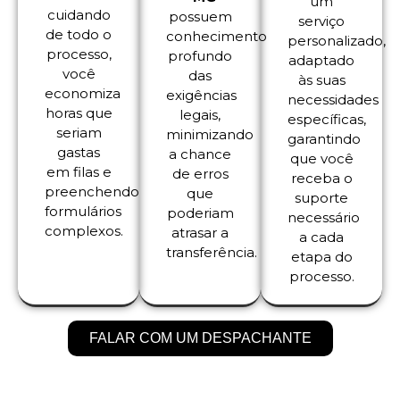
um
cuidando
possuem
serviço
de todo o
conhecimento
personalizado,
processo,
profundo
adaptado
você
das
às suas
economiza
exigências
necessidades
horas que
legais,
específicas,
seriam
minimizando
garantindo
gastas
a chance
que você
em filas e
de erros
receba o
preenchendo
que
suporte
formulários
poderiam
necessário
complexos.
atrasar a
a cada
transferência.
etapa do
processo.
FALAR COM UM DESPACHANTE