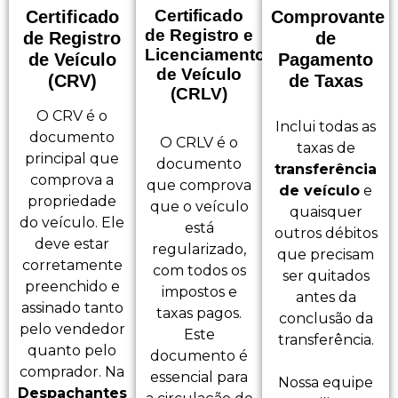
Certificado
Certificado
Comprovante
de Registro e
de Registro
de
Licenciamento
de Veículo
Pagamento
de Veículo
(CRV)
de Taxas
(CRLV)
O CRV é o
Inclui todas as
documento
O CRLV é o
taxas de
principal que
documento
transferência
comprova a
que comprova
de veículo
e
propriedade
que o veículo
quaisquer
do veículo. Ele
está
outros débitos
deve estar
regularizado,
que precisam
corretamente
com todos os
ser quitados
preenchido e
impostos e
antes da
assinado tanto
taxas pagos.
conclusão da
pelo vendedor
Este
transferência.
quanto pelo
documento é
comprador. Na
essencial para
Nossa equipe
Despachantes