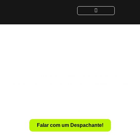
Despachante para
Transferência de Veículo
em Jaguaraçu - MG
Despachante
Especialista em
Com um
Transferência de Veículo em Jaguaraçu – MG
,
você realiza a transferência de forma rápida e sem
complicações.
Evite a dor de cabeça com documentação e burocracia.
Falar com um Despachante!