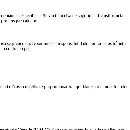
demandas específicas. Se você precisa de suporte na
transferência
rontos para ajudar.
cisa se preocupar. Assumimos a responsabilidade por todos os trâmites
 sem contratempos.
ência. Nosso objetivo é proporcionar tranquilidade, cuidando de todo
iamento de Veículo (CRLV)
. Nossa equipe verifica cada detalhe para