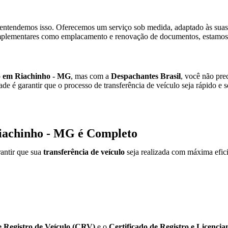
entendemos isso. Oferecemos um serviço sob medida, adaptado às suas 
plementares como emplacamento e renovação de documentos, estamos p
lo em Riachinho - MG
, mas com a
Despachantes Brasil
, você não pre
de é garantir que o processo de transferência de veículo seja rápido e
Riachinho - MG é Completo
antir que sua
transferência de veículo
seja realizada com máxima efici
e Registro de Veículo (CRV)
e o
Certificado de Registro e Licenc