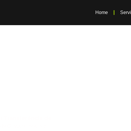
Home
Serv
ra
e Veículo
os do
m Transferência de
– MG
, você realiza a