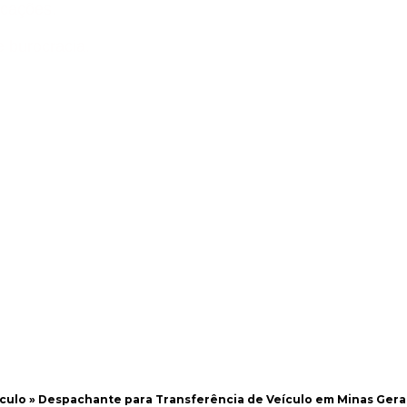
icações.
e burocracia.
culo
»
Despachante para Transferência de Veículo em Minas Gera