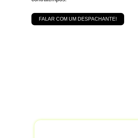
FALAR COM UM DESPACHANTE!
Se
Ve
Na
Despachantes Brasil,
oferecemos 
com máxima eficiência. Nosso objetivo