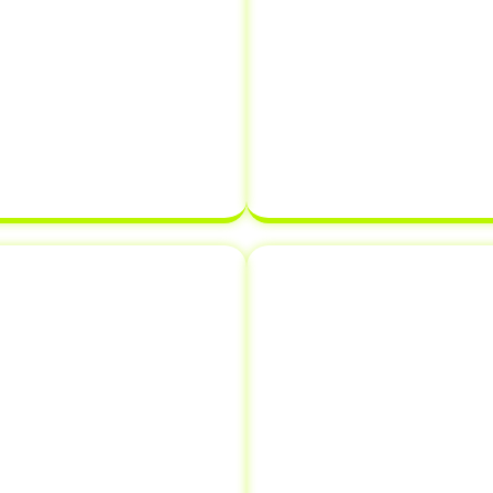
mentos
Reg
 necessária, como o
Realizamos o registr
o (CRV)
e o
Certificado
de veículo diretame
Veículo (CRLV)
. Nossa
e assegurando que 
arantir que tudo esteja
estabelecidos. Com a
 atrasar o processo de
certeza de que sua
de de veículo.
pronta para ser
novação de
Comunicaçã
s
Informar a venda de
o em São Domingos do
crucial que muitos p
os adicionais como
evitar futuros problem
entos. Isso significa
comunica a vend
suas necessidades de
transferindo a respo
ar,
economizando
proprietário, protegen