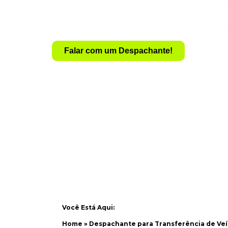
transferência de forma rápida e sem compl
Evite a dor de cabeça com documentação 
Falar com um Despachante!
Você Está Aqui:
Home
»
Despachante para Transferência de Veí