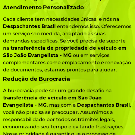
Atendimento Personalizado
Cada cliente tem necessidades únicas, e nós na
Despachantes Brasil
entendemos isso. Oferecemos
um serviço sob medida, adaptado às suas
demandas específicas. Se você precisa de suporte
na
transferência de propriedade de veículo em
São João Evangelista - MG
ou em serviços
complementares como emplacamento e renovação
de documentos, estamos prontos para ajudar.
Redução de Burocracia
A burocracia pode ser um grande desafio na
transferência de veículo em São João
Evangelista - MG
, mas com a
Despachantes Brasil
,
você não precisa se preocupar. Assumimos a
responsabilidade por todos os trâmites legais,
economizando seu tempo e evitando frustrações.
Nossa prioridade é garantir que o processo de