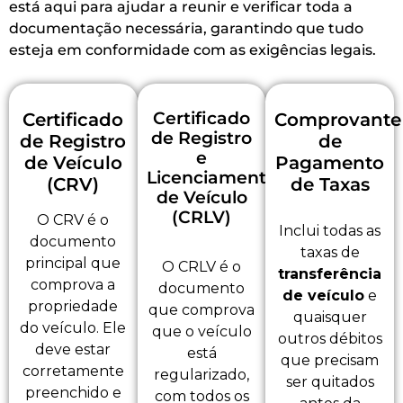
está aqui para ajudar a reunir e verificar toda a
documentação necessária, garantindo que tudo
esteja em conformidade com as exigências legais.
Certificado
Certificado
Comprovante
de Registro
de Registro
de
e
de Veículo
Pagamento
Licenciamento
(CRV)
de Taxas
de Veículo
(CRLV)
O CRV é o
Inclui todas as
documento
taxas de
principal que
O CRLV é o
transferência
comprova a
documento
de veículo
e
propriedade
que comprova
quaisquer
do veículo. Ele
que o veículo
outros débitos
deve estar
está
que precisam
corretamente
regularizado,
ser quitados
preenchido e
com todos os