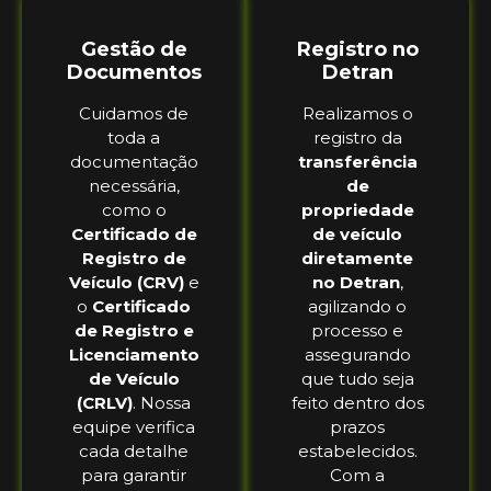
Gestão de
Registro no
Documentos
Detran
Cuidamos de
Realizamos o
toda a
registro da
documentação
transferência
necessária,
de
como o
propriedade
Certificado de
de veículo
Registro de
diretamente
Veículo (CRV)
e
no Detran
,
o
Certificado
agilizando o
de Registro e
processo e
Licenciamento
assegurando
de Veículo
que tudo seja
(CRLV)
. Nossa
feito dentro dos
equipe verifica
prazos
cada detalhe
estabelecidos.
para garantir
Com a