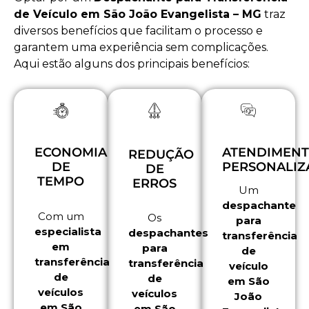
de Veículo em São João Evangelista – MG
traz
diversos benefícios que facilitam o processo e
garantem uma experiência sem complicações.
Aqui estão alguns dos principais benefícios:
ATENDIMEN
ECONOMIA
REDUÇÃO
PERSONALI
DE
DE
TEMPO
ERROS
Um
despachante
Com um
Os
para
especialista
despachantes
transferência
em
para
de
transferência
transferência
veículo
de
de
em São
veículos
veículos
João
em São
em São