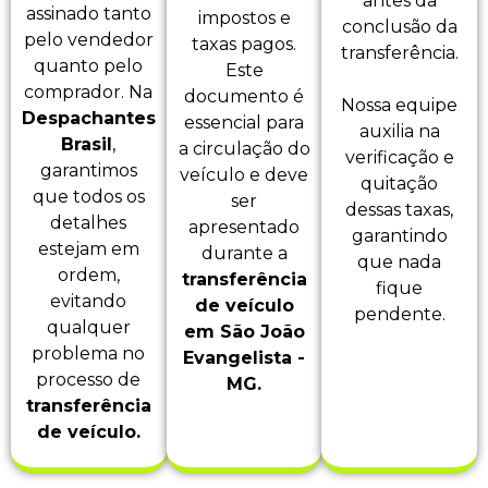
antes da
assinado tanto
impostos e
conclusão da
pelo vendedor
taxas pagos.
transferência.
quanto pelo
Este
comprador. Na
documento é
Nossa equipe
Despachantes
essencial para
auxilia na
Brasil
,
a circulação do
verificação e
garantimos
veículo e deve
quitação
que todos os
ser
dessas taxas,
detalhes
apresentado
garantindo
estejam em
durante a
que nada
ordem,
transferência
fique
evitando
de veículo
pendente.
qualquer
em São João
problema no
Evangelista -
processo de
MG.
transferência
de veículo.