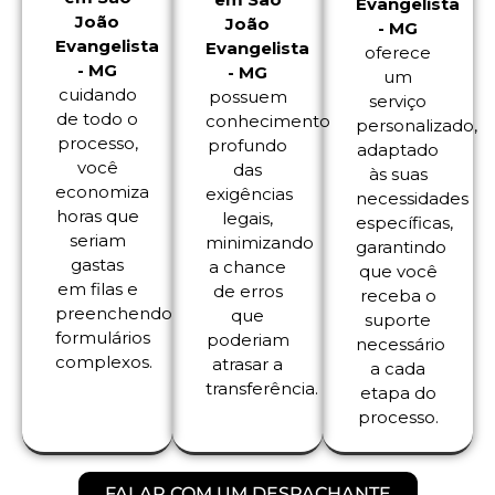
Evangelista
João
João
- MG
Evangelista
Evangelista
oferece
- MG
- MG
um
cuidando
possuem
serviço
de todo o
conhecimento
personalizado,
processo,
profundo
adaptado
você
das
às suas
economiza
exigências
necessidades
horas que
legais,
específicas,
seriam
minimizando
garantindo
gastas
a chance
que você
em filas e
de erros
receba o
preenchendo
que
suporte
formulários
poderiam
necessário
complexos.
atrasar a
a cada
transferência.
etapa do
processo.
FALAR COM UM DESPACHANTE