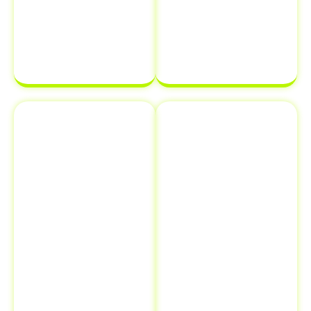
transferência
estará em
de
ordem e pronta
propriedade
para ser
de veículo.
finalizada sem
complicações.
Emplacamento
Comunicação
e Renovação
de Venda ao
de
Detran
Documentos
Informar a
Além de
venda de um
transferência
veículo ao
de veículo em
Detran é uma
Tupaciguara -
etapa crucial
MG
,
que muitos
oferecemos
proprietários
serviços
esquecem, mas