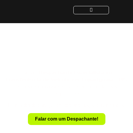
Despachante para
Transferência de Veículo
em Tupaciguara - MG
Despachante
Especialista em
Com um
Transferência de Veículo em Tupaciguara – MG
,
você realiza a transferência de forma rápida e sem
complicações.
Evite a dor de cabeça com documentação e burocracia.
Falar com um Despachante!