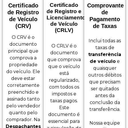
Certificado
Certificado
Comprovante
de Registro e
de Registro
de
Licenciamento
de Veículo
Pagamento
de Veículo
(CRV)
de Taxas
(CRLV)
O CRV é o
Inclui todas as
documento
O CRLV é o
taxas de
principal que
documento
transferência
comprova a
que comprova
de veículo
e
propriedade
que o veículo
quaisquer
do veículo. Ele
está
outros débitos
deve estar
regularizado,
que precisam
corretamente
com todos os
ser quitados
preenchido e
impostos e
antes da
assinado tanto
taxas pagos.
conclusão da
pelo vendedor
Este
transferência.
quanto pelo
documento é
comprador. Na
essencial para
Nossa equipe
Despachantes