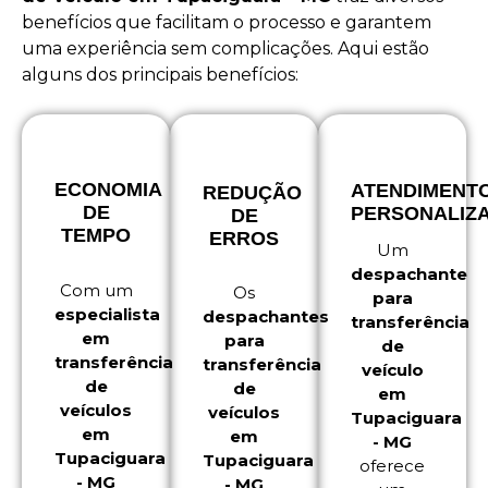
benefícios que facilitam o processo e garantem
uma experiência sem complicações. Aqui estão
alguns dos principais benefícios:
ECONOMIA
ATENDIMENT
REDUÇÃO
DE
PERSONALIZ
DE
TEMPO
ERROS
Um
despachante
Com um
Os
para
especialista
despachantes
transferência
em
para
de
transferência
transferência
veículo
de
de
em
veículos
veículos
Tupaciguara
em
em
- MG
Tupaciguara
Tupaciguara
oferece
- MG
- MG