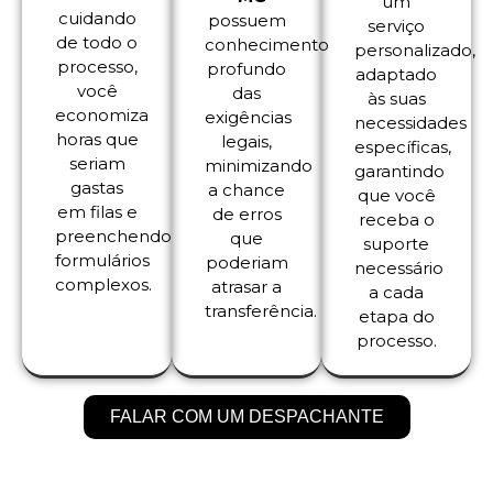
um
cuidando
possuem
serviço
de todo o
conhecimento
personalizado,
processo,
profundo
adaptado
você
das
às suas
economiza
exigências
necessidades
horas que
legais,
específicas,
seriam
minimizando
garantindo
gastas
a chance
que você
em filas e
de erros
receba o
preenchendo
que
suporte
formulários
poderiam
necessário
complexos.
atrasar a
a cada
transferência.
etapa do
processo.
FALAR COM UM DESPACHANTE