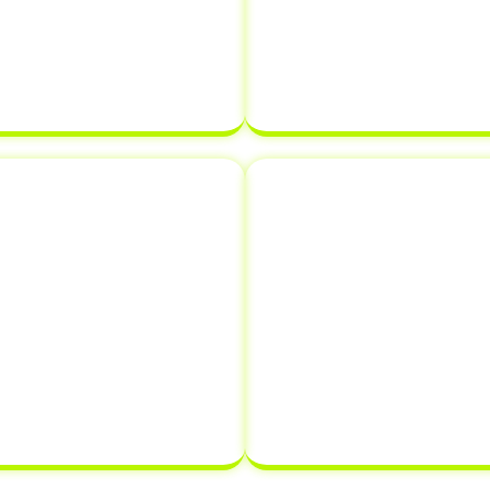
Veículo (CRLV)
. Nossa
e assegurando que 
arantir que tudo esteja
estabelecidos. Com a
 atrasar o processo de
certeza de que sua
de de veículo.
pronta para ser
novação de
Comunicaçã
s
Informar a venda de
o em Cosmorama - SP
,
crucial que muitos p
como emplacamento e
evitar futuros problem
nifica que você pode
comunica a vend
es de documentação em
transferindo a respo
tempo e dinheiro.
proprietário, protegen
que possa