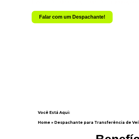
Evite a dor de cabeça com documentação 
Falar com um Despachante!
Você Está Aqui:
Home
»
Despachante para Transferência de Veí