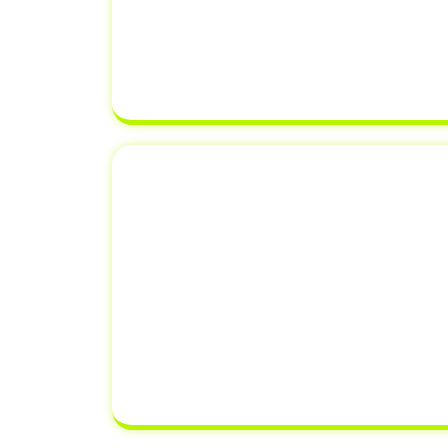
de Registro e Licenciamento de 
equipe verifica cada detalhe para g
correto, evitando erros que possam
transferência de proprieda
Emplacamento e Re
Documento
Além de
transferência de veícul
oferecemos serviços adicionais 
renovação de documentos. Isso sig
resolver todas as suas necessidad
um único lugar,
economizando 