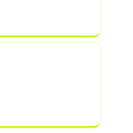
tudo seja feito dentro dos prazos
Despachantes Brasil
, você pode ter
 documentação estará em ordem e
 finalizada sem complicações.
o de Venda ao Detran
 um veículo ao Detran é uma etapa
roprietários esquecem, mas que pode
as legais e financeiros. Quando você
a ao Detran, está oficialmente
nsabilidade do veículo
para o novo
do-se de possíveis multas e infrações
m ocorrer após a venda.