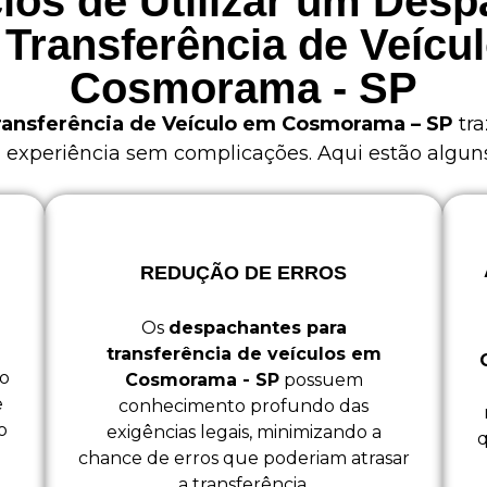
ios de Utilizar um Des
 Transferência de Veícu
Cosmorama - SP
ransferência de Veículo em Cosmorama – SP
tra
xperiência sem complicações. Aqui estão alguns 
REDUÇÃO DE ERROS
Os
despachantes para
transferência de veículos em
o
Cosmorama - SP
possuem
e
conhecimento profundo das
o
exigências legais, minimizando a
q
chance de erros que poderiam atrasar
a transferência.