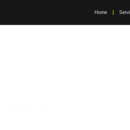
Home
Serv
ra
e Veículo
- SP
m Transferência de
liza a transferência de