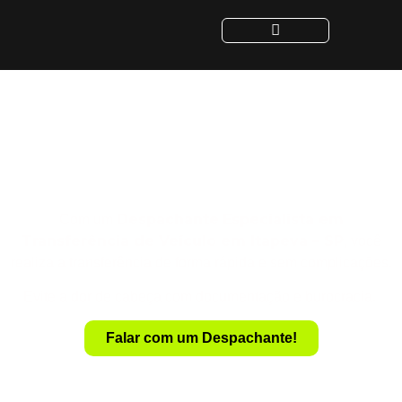
Despachante para
Transferência de Veículo
em Itapeva - SP
Despachante
Especialista em
Com um
Transferência de Veículo em Itapeva – SP
, você
realiza a transferência de forma rápida e sem complicações.
Evite a dor de cabeça com documentação e burocracia.
Falar com um Despachante!