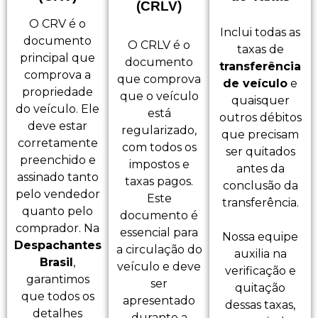
(CRLV)
O CRV é o
Inclui todas as
documento
O CRLV é o
taxas de
principal que
documento
transferência
comprova a
que comprova
de veículo
e
propriedade
que o veículo
quaisquer
do veículo. Ele
está
outros débitos
deve estar
regularizado,
que precisam
corretamente
com todos os
ser quitados
preenchido e
impostos e
antes da
assinado tanto
taxas pagos.
conclusão da
pelo vendedor
Este
transferência.
quanto pelo
documento é
comprador. Na
essencial para
Nossa equipe
Despachantes
a circulação do
auxilia na
Brasil
,
veículo e deve
verificação e
garantimos
ser
quitação
que todos os
apresentado
dessas taxas,
detalhes
durante a