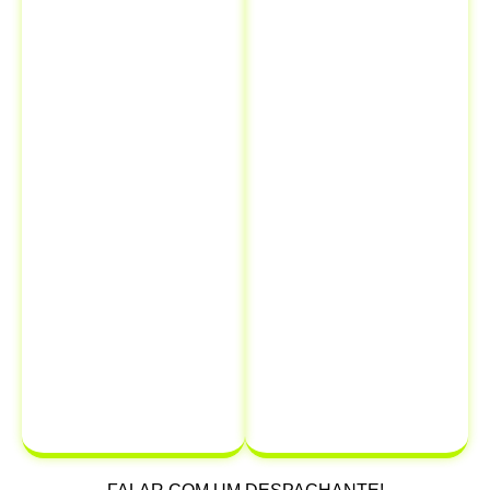
Isso significa
legais e
que você pode
financeiros.
resolver todas
Quando você
as suas
comunica a
necessidades
venda ao
de
Detran, está
documentação
oficialmente
em um único
transferindo a
lugar,
responsabilidade
economizando
do veículo
para
tempo e
o novo
dinheiro.
proprietário,
protegendo-se
de possíveis
multas e
infrações que
possam ocorrer
após a venda.