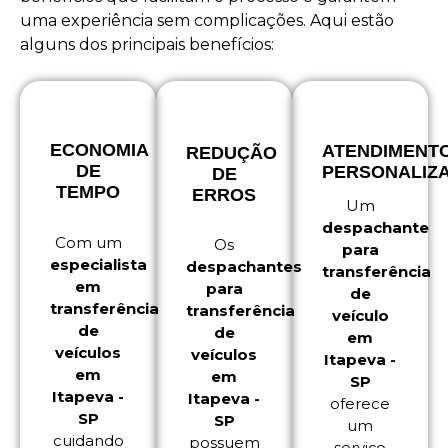
uma experiência sem complicações. Aqui estão
alguns dos principais benefícios:
ECONOMIA
ATENDIMENT
REDUÇÃO
DE
PERSONALIZ
DE
TEMPO
ERROS
Um
despachante
Com um
Os
para
especialista
despachantes
transferência
em
para
de
transferência
transferência
veículo
de
de
em
veículos
veículos
Itapeva -
em
em
SP
Itapeva -
Itapeva -
oferece
SP
SP
um
cuidando
possuem
serviço