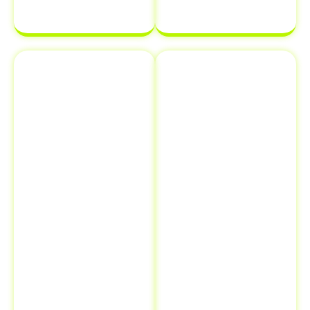
complicações.
Emplacamento
Comunicação
e Renovação
de Venda ao
de
Detran
Documentos
Informar a
Além de
venda de um
transferência
veículo ao
de veículo em
Detran é uma
Itapeva - SP
,
etapa crucial
oferecemos
que muitos
serviços
proprietários
adicionais como
esquecem, mas
emplacamento
que pode evitar
e renovação de
futuros
documentos.
problemas