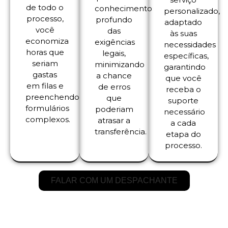
de todo o
conhecimento
personalizado,
processo,
profundo
adaptado
você
das
às suas
economiza
exigências
necessidades
horas que
legais,
específicas,
seriam
minimizando
garantindo
gastas
a chance
que você
em filas e
de erros
receba o
preenchendo
que
suporte
formulários
poderiam
necessário
complexos.
atrasar a
a cada
transferência.
etapa do
processo.
FALAR COM UM DESPACHANTE