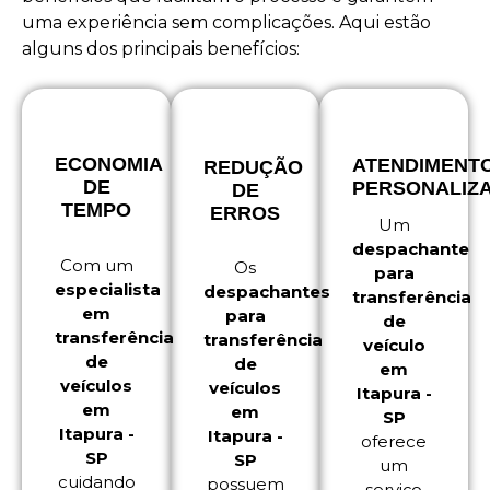
uma experiência sem complicações. Aqui estão
alguns dos principais benefícios:
ECONOMIA
ATENDIMENT
REDUÇÃO
DE
PERSONALIZ
DE
TEMPO
ERROS
Um
despachante
Com um
Os
para
especialista
despachantes
transferência
em
para
de
transferência
transferência
veículo
de
de
em
veículos
veículos
Itapura -
em
em
SP
Itapura -
Itapura -
oferece
SP
SP
um
cuidando
possuem
serviço