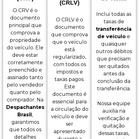
(CRLV)
O CRV é o
Inclui todas as
documento
O CRLV é o
taxas de
principal que
documento
transferência
comprova a
que comprova
de veículo
e
propriedade
que o veículo
quaisquer
do veículo. Ele
está
outros débitos
deve estar
regularizado,
que precisam
corretamente
com todos os
ser quitados
preenchido e
impostos e
antes da
assinado tanto
taxas pagos.
conclusão da
pelo vendedor
Este
transferência.
quanto pelo
documento é
comprador. Na
essencial para
Nossa equipe
Despachantes
a circulação do
auxilia na
Brasil
,
veículo e deve
verificação e
garantimos
ser
quitação
que todos os
apresentado
dessas taxas,
detalhes
durante a