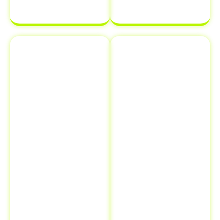
complicações.
Emplacamento
Comunicação
e Renovação
de Venda ao
de
Detran
Documentos
Informar a
Além de
venda de um
transferência
veículo ao
de veículo em
Detran é uma
Itapura - SP
,
etapa crucial
oferecemos
que muitos
serviços
proprietários
adicionais como
esquecem, mas
emplacamento
que pode evitar
e renovação de
futuros
documentos.
problemas