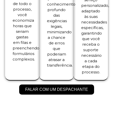
de todo o
conhecimento
personalizado,
processo,
profundo
adaptado
você
das
às suas
economiza
exigências
necessidades
horas que
legais,
específicas,
seriam
minimizando
garantindo
gastas
a chance
que você
em filas e
de erros
receba o
preenchendo
que
suporte
formulários
poderiam
necessário
complexos.
atrasar a
a cada
transferência.
etapa do
processo.
FALAR COM UM DESPACHANTE