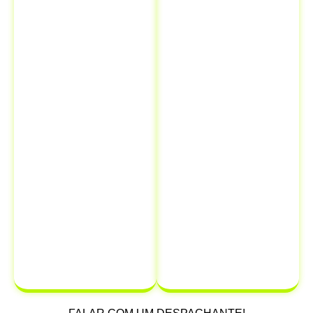
Isso significa
legais e
que você pode
financeiros.
resolver todas
Quando você
as suas
comunica a
necessidades
venda ao
de
Detran, está
documentação
oficialmente
em um único
transferindo a
lugar,
responsabilidade
economizando
do veículo
para
tempo e
o novo
dinheiro.
proprietário,
protegendo-se
de possíveis
multas e
infrações que
possam ocorrer
após a venda.