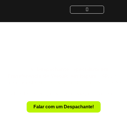
Despachante para
Transferência de Veículo
em Itapura - SP
Despachante
Especialista em
Com um
Transferência de Veículo em Itapura – SP
, você
realiza a transferência de forma rápida e sem complicações.
Evite a dor de cabeça com documentação e burocracia.
Falar com um Despachante!