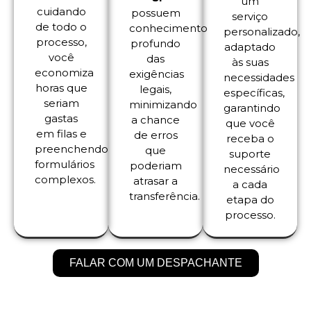
um
cuidando
possuem
serviço
de todo o
conhecimento
personalizado,
processo,
profundo
adaptado
você
das
às suas
economiza
exigências
necessidades
horas que
legais,
específicas,
seriam
minimizando
garantindo
gastas
a chance
que você
em filas e
de erros
receba o
preenchendo
que
suporte
formulários
poderiam
necessário
complexos.
atrasar a
a cada
transferência.
etapa do
processo.
FALAR COM UM DESPACHANTE