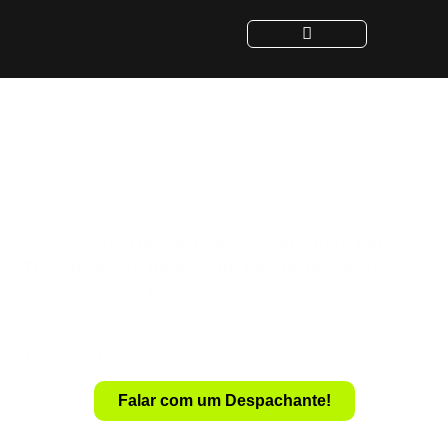
Despachante para
Transferência de Veículo
em Jacupiranga - SP
Despachante
Especialista em
Com um
Transferência de Veículo em Jacupiranga – SP
,
você realiza a transferência de forma rápida e sem
complicações.
Evite a dor de cabeça com documentação e burocracia.
Falar com um Despachante!