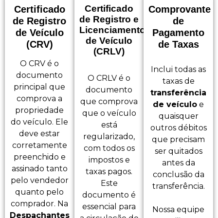
Certificado
Certificado
Comprovante
de Registro e
de Registro
de
Licenciamento
de Veículo
Pagamento
de Veículo
(CRV)
de Taxas
(CRLV)
O CRV é o
Inclui todas as
documento
O CRLV é o
taxas de
principal que
documento
transferência
comprova a
que comprova
de veículo
e
propriedade
que o veículo
quaisquer
do veículo. Ele
está
outros débitos
deve estar
regularizado,
que precisam
corretamente
com todos os
ser quitados
preenchido e
impostos e
antes da
assinado tanto
taxas pagos.
conclusão da
pelo vendedor
Este
transferência.
quanto pelo
documento é
comprador. Na
essencial para
Nossa equipe
Despachantes