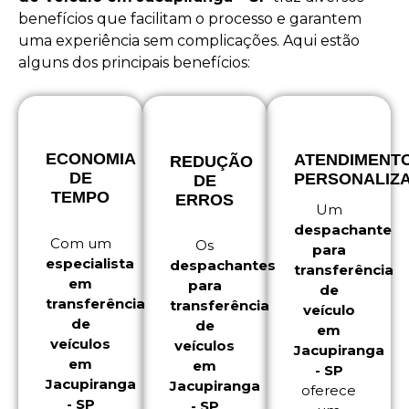
benefícios que facilitam o processo e garantem
uma experiência sem complicações. Aqui estão
alguns dos principais benefícios:
ECONOMIA
ATENDIMENT
REDUÇÃO
DE
PERSONALIZ
DE
TEMPO
ERROS
Um
despachante
Com um
Os
para
especialista
despachantes
transferência
em
para
de
transferência
transferência
veículo
de
de
em
veículos
veículos
Jacupiranga
em
em
- SP
Jacupiranga
Jacupiranga
oferece
- SP
- SP