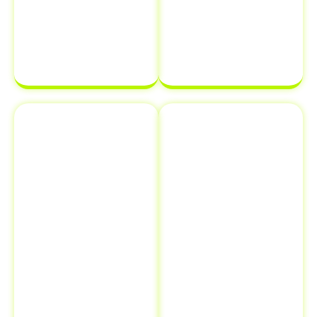
transferência
estará em
de
ordem e pronta
propriedade
para ser
de veículo.
finalizada sem
complicações.
Emplacamento
Comunicação
e Renovação
de Venda ao
de
Detran
Documentos
Informar a
Além de
venda de um
transferência
veículo ao
de veículo em
Detran é uma
Jacupiranga -
etapa crucial
SP
, oferecemos
que muitos
serviços
proprietários
adicionais como
esquecem, mas