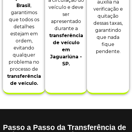
a circulação do
auxilia na
Brasil
,
veículo e deve
verificação e
garantimos
ser
quitação
que todos os
apresentado
dessas taxas,
detalhes
durante a
garantindo
estejam em
transferência
que nada
ordem,
de veículo
fique
evitando
em
pendente.
qualquer
Jaguariúna -
problema no
SP.
processo de
transferência
de veículo.
Passo a Passo da Transferência de