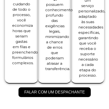
um
cuidando
possuem
serviço
de todo o
conhecimento
personalizado,
processo,
profundo
adaptado
você
das
às suas
economiza
exigências
necessidades
horas que
legais,
específicas,
seriam
minimizando
garantindo
gastas
a chance
que você
em filas e
de erros
receba o
preenchendo
que
suporte
formulários
poderiam
necessário
complexos.
atrasar a
a cada
transferência.
etapa do
processo.
FALAR COM UM DESPACHANTE