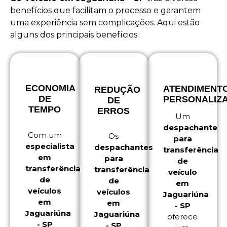
benefícios que facilitam o processo e garantem
uma experiência sem complicações. Aqui estão
alguns dos principais benefícios:
ECONOMIA
ATENDIMENT
REDUÇÃO
DE
PERSONALIZ
DE
TEMPO
ERROS
Um
despachante
Com um
Os
para
especialista
despachantes
transferência
em
para
de
transferência
transferência
veículo
de
de
em
veículos
veículos
Jaguariúna
em
em
- SP
Jaguariúna
Jaguariúna
oferece
- SP
- SP