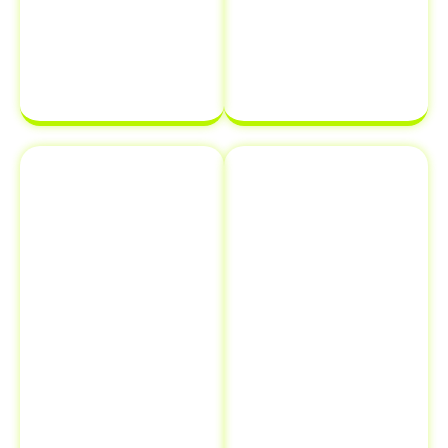
transferência
estará em
de
ordem e pronta
propriedade
para ser
de veículo.
finalizada sem
complicações.
Emplacamento
Comunicação
e Renovação
de Venda ao
de
Detran
Documentos
Informar a
Além de
venda de um
transferência
veículo ao
de veículo em
Detran é uma
Jaguariúna -
etapa crucial
SP
, oferecemos
que muitos
serviços
proprietários
adicionais como
esquecem, mas