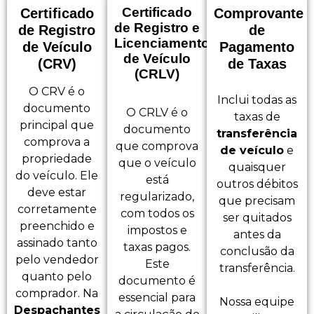
Certificado
Certificado
Comprovante
de Registro e
de Registro
de
Licenciamento
de Veículo
Pagamento
de Veículo
(CRV)
de Taxas
(CRLV)
O CRV é o
Inclui todas as
documento
O CRLV é o
taxas de
principal que
documento
transferência
comprova a
que comprova
de veículo
e
propriedade
que o veículo
quaisquer
do veículo. Ele
está
outros débitos
deve estar
regularizado,
que precisam
corretamente
com todos os
ser quitados
preenchido e
impostos e
antes da
assinado tanto
taxas pagos.
conclusão da
pelo vendedor
Este
transferência.
quanto pelo
documento é
comprador. Na
essencial para
Nossa equipe
Despachantes