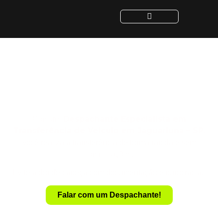
Despachante para
Transferência de Veículo
em Jaguariúna - SP
Despachante
Especialista em
Com um
Transferência de Veículo em Jaguariúna – SP
,
você realiza a transferência de forma rápida e sem
complicações.
Evite a dor de cabeça com documentação e burocracia.
Falar com um Despachante!