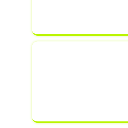
de Registro e Licenciamento de 
equipe verifica cada detalhe para g
correto, evitando erros que possam
transferência de proprieda
Emplacamento e Re
Documento
Além de
transferência de veícul
oferecemos serviços adicionais 
renovação de documentos. Isso sig
resolver todas as suas necessidad
um único lugar,
economizando 