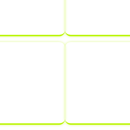
Veículo (CRLV)
. Nossa
e assegurando que 
arantir que tudo esteja
estabelecidos. Com a
 atrasar o processo de
certeza de que sua
de de veículo.
pronta para ser
novação de
Comunicaçã
s
Informar a venda de
o em Meridiano - SP
,
crucial que muitos p
como emplacamento e
evitar futuros problem
nifica que você pode
comunica a vend
es de documentação em
transferindo a respo
tempo e dinheiro.
proprietário, protegen
que possa