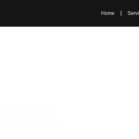
Home
Serv
ra
e Veículo
SP
m Transferência de
za a transferência de forma