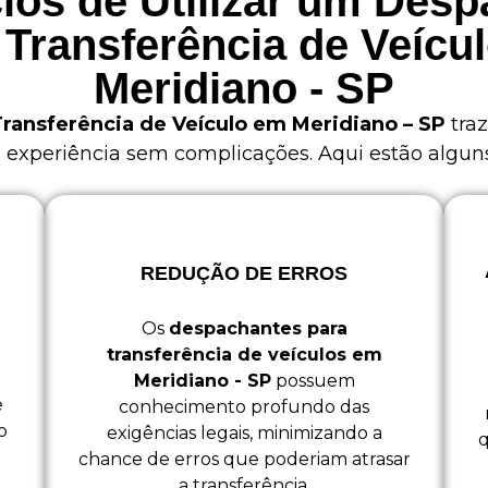
ios de Utilizar um Des
 Transferência de Veícu
Meridiano - SP
ransferência de Veículo em Meridiano – SP
traz
xperiência sem complicações. Aqui estão alguns 
REDUÇÃO DE ERROS
Os
despachantes para
transferência de veículos em
o
Meridiano - SP
possuem
e
conhecimento profundo das
o
exigências legais, minimizando a
q
chance de erros que poderiam atrasar
a transferência.