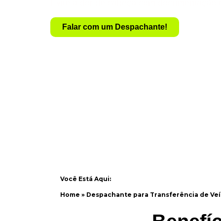
Evite a dor de cabeça com documentação 
Falar com um Despachante!
Você Está Aqui:
Home
»
Despachante para Transferência de Veí