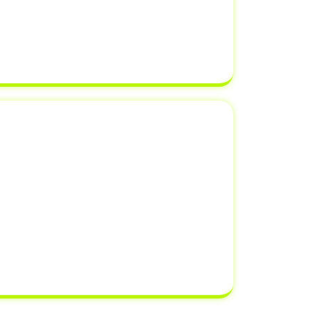
tudo seja feito dentro dos prazos
Despachantes Brasil
, você pode ter
 documentação estará em ordem e
 finalizada sem complicações.
o de Venda ao Detran
 um veículo ao Detran é uma etapa
roprietários esquecem, mas que pode
as legais e financeiros. Quando você
a ao Detran, está oficialmente
nsabilidade do veículo
para o novo
do-se de possíveis multas e infrações
m ocorrer após a venda.