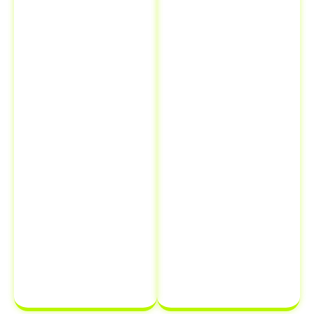
documentos.
problemas
Isso significa
legais e
que você pode
financeiros.
resolver todas
Quando você
as suas
comunica a
necessidades
venda ao
de
Detran, está
documentação
oficialmente
em um único
transferindo a
lugar,
responsabilidade
economizando
do veículo
para
tempo e
o novo
dinheiro.
proprietário,
protegendo-se
de possíveis
multas e
infrações que
possam ocorrer
após a venda.