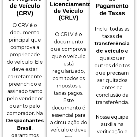
Licenciamento
de Veículo
Pagamento
de Veículo
(CRV)
de Taxas
(CRLV)
O CRV é o
Inclui todas as
documento
O CRLV é o
taxas de
principal que
documento
transferência
comprova a
que comprova
de veículo
e
propriedade
que o veículo
quaisquer
do veículo. Ele
está
outros débitos
deve estar
regularizado,
que precisam
corretamente
com todos os
ser quitados
preenchido e
impostos e
antes da
assinado tanto
taxas pagos.
conclusão da
pelo vendedor
Este
transferência.
quanto pelo
documento é
comprador. Na
essencial para
Nossa equipe
Despachantes
a circulação do
auxilia na
Brasil
,
veículo e deve
verificação e
garantimos