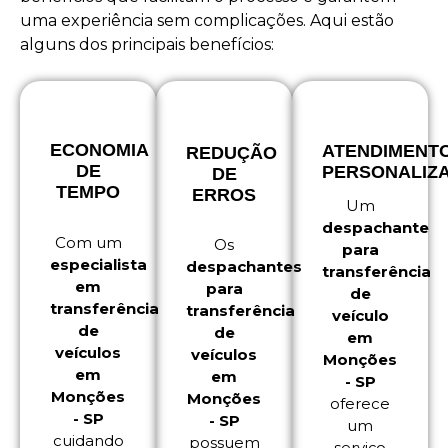
uma experiência sem complicações. Aqui estão
alguns dos principais benefícios:
ECONOMIA
ATENDIMENT
REDUÇÃO
DE
PERSONALIZ
DE
TEMPO
ERROS
Um
despachante
Com um
Os
para
especialista
despachantes
transferência
em
para
de
transferência
transferência
veículo
de
de
em
veículos
veículos
Monções
em
em
- SP
Monções
Monções
oferece
- SP
- SP
um
cuidando
possuem
serviço