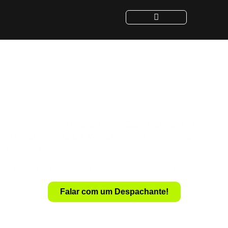
Despachante para
Transferência de Veículo
em Monções - SP
Despachante
Especialista em
Com um
Transferência de Veículo em Monções – SP
, você
realiza a transferência de forma rápida e sem complicações.
Evite a dor de cabeça com documentação e burocracia.
Falar com um Despachante!