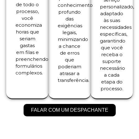
de todo o
conhecimento
personalizado,
processo,
profundo
adaptado
você
das
às suas
economiza
exigências
necessidades
horas que
legais,
específicas,
seriam
minimizando
garantindo
gastas
a chance
que você
em filas e
de erros
receba o
preenchendo
que
suporte
formulários
poderiam
necessário
complexos.
atrasar a
a cada
transferência.
etapa do
processo.
FALAR COM UM DESPACHANTE