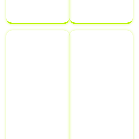
de veículo.
finalizada sem
complicações.
Emplacamento
Comunicação
e Renovação
de Venda ao
de
Detran
Documentos
Informar a
Além de
venda de um
transferência
veículo ao
de veículo em
Detran é uma
Monções - SP
,
etapa crucial
oferecemos
que muitos
serviços
proprietários
adicionais como
esquecem, mas
emplacamento
que pode evitar
e renovação de
futuros