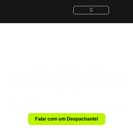
Despachante para
Transferência de Veículo
em Pedregulho - SP
Despachante
Especialista em
Com um
Transferência de Veículo em Pedregulho – SP
,
você realiza a transferência de forma rápida e sem
complicações.
Evite a dor de cabeça com documentação e burocracia.
Falar com um Despachante!