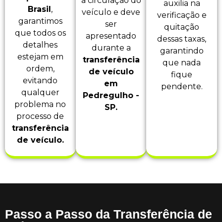
a circulação do
auxilia na
Brasil
,
veículo e deve
verificação e
garantimos
ser
quitação
que todos os
apresentado
dessas taxas,
detalhes
durante a
garantindo
estejam em
transferência
que nada
ordem,
de veículo
fique
evitando
em
pendente.
qualquer
Pedregulho -
problema no
SP.
processo de
transferência
de veículo.
Passo a Passo da Transferência de