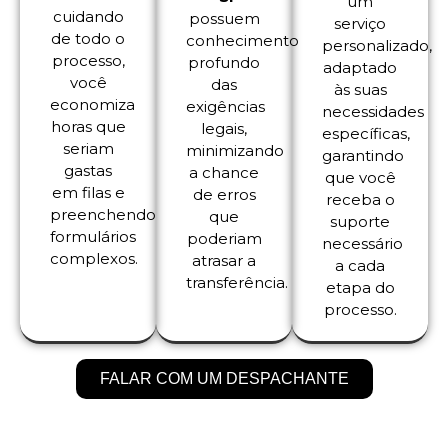
um
cuidando
possuem
serviço
de todo o
conhecimento
personalizado,
processo,
profundo
adaptado
você
das
às suas
economiza
exigências
necessidades
horas que
legais,
específicas,
seriam
minimizando
garantindo
gastas
a chance
que você
em filas e
de erros
receba o
preenchendo
que
suporte
formulários
poderiam
necessário
complexos.
atrasar a
a cada
transferência.
etapa do
processo.
FALAR COM UM DESPACHANTE