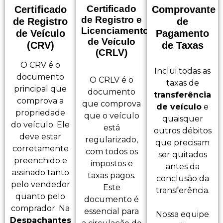
Certificado
Certificado
Comprovante
de Registro e
de Registro
de
Licenciamento
de Veículo
Pagamento
de Veículo
(CRV)
de Taxas
(CRLV)
O CRV é o
Inclui todas as
documento
O CRLV é o
taxas de
principal que
documento
transferência
comprova a
que comprova
de veículo
e
propriedade
que o veículo
quaisquer
do veículo. Ele
está
outros débitos
deve estar
regularizado,
que precisam
corretamente
com todos os
ser quitados
preenchido e
impostos e
antes da
assinado tanto
taxas pagos.
conclusão da
pelo vendedor
Este
transferência.
quanto pelo
documento é
comprador. Na
essencial para
Nossa equipe
Despachantes