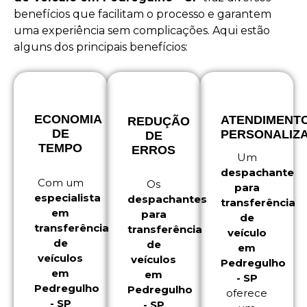
benefícios que facilitam o processo e garantem
uma experiência sem complicações. Aqui estão
alguns dos principais benefícios:
ECONOMIA
ATENDIMENT
REDUÇÃO
DE
PERSONALIZ
DE
TEMPO
ERROS
Um
despachante
Com um
Os
para
especialista
despachantes
transferência
em
para
de
transferência
transferência
veículo
de
de
em
veículos
veículos
Pedregulho
em
em
- SP
Pedregulho
Pedregulho
oferece
- SP
- SP