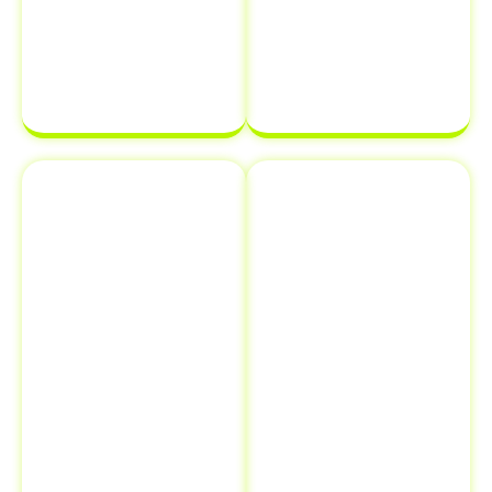
transferência
estará em
de
ordem e pronta
propriedade
para ser
de veículo.
finalizada sem
complicações.
Emplacamento
Comunicação
e Renovação
de Venda ao
de
Detran
Documentos
Informar a
Além de
venda de um
transferência
veículo ao
de veículo em
Detran é uma
Pedregulho -
etapa crucial
SP
, oferecemos
que muitos
serviços
proprietários
adicionais como
esquecem, mas