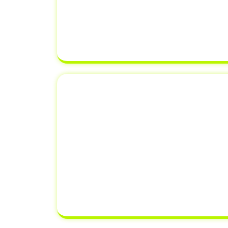
de Registro e Licenciamento de 
equipe verifica cada detalhe para g
correto, evitando erros que possam
transferência de proprieda
Emplacamento e Re
Documento
Além de
transferência de veícu
oferecemos serviços adicionais 
renovação de documentos. Isso sig
resolver todas as suas necessidad
um único lugar,
economizando 