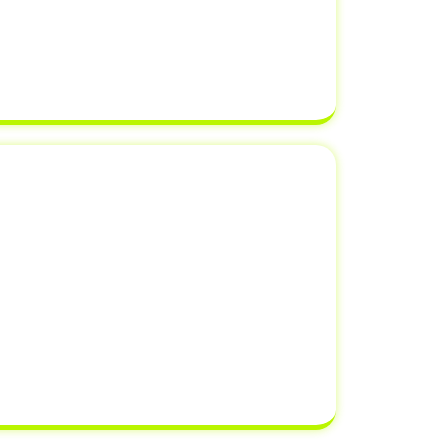
tudo seja feito dentro dos prazos
Despachantes Brasil
, você pode ter
 documentação estará em ordem e
 finalizada sem complicações.
o de Venda ao Detran
 um veículo ao Detran é uma etapa
roprietários esquecem, mas que pode
as legais e financeiros. Quando você
a ao Detran, está oficialmente
nsabilidade do veículo
para o novo
do-se de possíveis multas e infrações
m ocorrer após a venda.