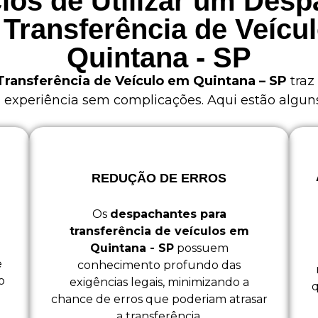
ios de Utilizar um Des
 Transferência de Veícu
Quintana - SP
ransferência de Veículo em Quintana – SP
traz
xperiência sem complicações. Aqui estão alguns 
REDUÇÃO DE ERROS
Os
despachantes para
transferência de veículos em
Quintana - SP
possuem
e
conhecimento profundo das
o
exigências legais, minimizando a
q
chance de erros que poderiam atrasar
a transferência.