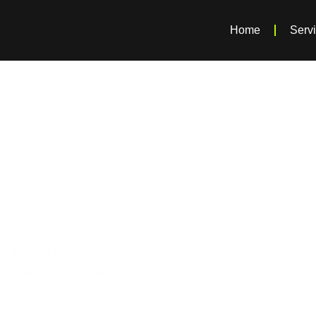
Home
Serv
ra
e Veículo
SP
m Transferência de
a a transferência de forma