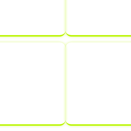
Veículo (CRLV)
. Nossa
e assegurando que 
arantir que tudo esteja
estabelecidos. Com a
 atrasar o processo de
certeza de que sua
de de veículo.
pronta para ser
novação de
Comunicaçã
s
Informar a venda de
lo em Quintana - SP
,
crucial que muitos p
como emplacamento e
evitar futuros problem
nifica que você pode
comunica a vend
es de documentação em
transferindo a respo
tempo e dinheiro.
proprietário, protegen
que possa