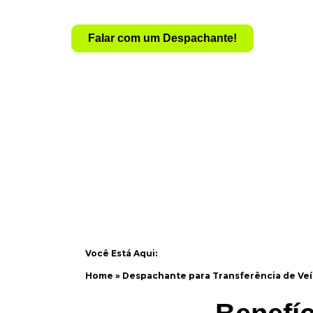
Evite a dor de cabeça com documentação 
Falar com um Despachante!
Você Está Aqui:
Home
»
Despachante para Transferência de Veí