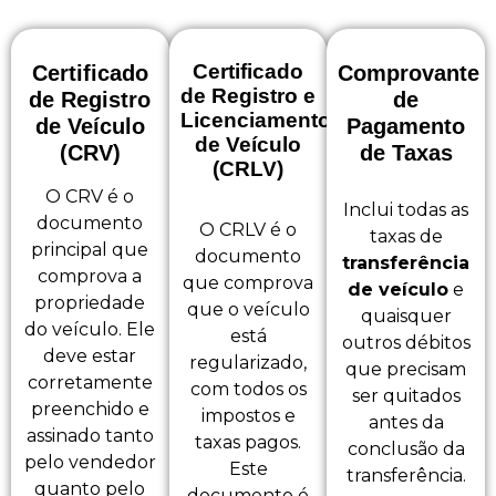
Certificado
Certificado
Comprovante
de Registro e
de Registro
de
Licenciamento
de Veículo
Pagamento
de Veículo
(CRV)
de Taxas
(CRLV)
O CRV é o
Inclui todas as
documento
O CRLV é o
taxas de
principal que
documento
transferência
comprova a
que comprova
de veículo
e
propriedade
que o veículo
quaisquer
do veículo. Ele
está
outros débitos
deve estar
regularizado,
que precisam
corretamente
com todos os
ser quitados
preenchido e
impostos e
antes da
assinado tanto
taxas pagos.
conclusão da
pelo vendedor
Este
transferência.
quanto pelo
documento é