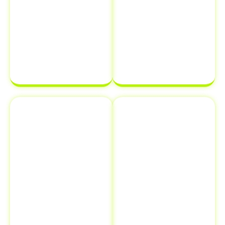
atrasar o
sua
processo de
documentação
transferência
estará em
de
ordem e pronta
propriedade
para ser
de veículo.
finalizada sem
complicações.
Emplacamento
Comunicação
e Renovação
de Venda ao
de
Detran
Documentos
Informar a
Além de
venda de um
transferência
veículo ao
de veículo em
Detran é uma
Ribeirão
etapa crucial
Bonito - SP
,
que muitos