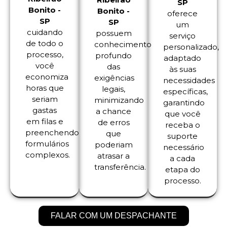
SP
Bonito -
Bonito -
oferece
SP
SP
um
cuidando
possuem
serviço
de todo o
conhecimento
personalizado,
processo,
profundo
adaptado
você
das
às suas
economiza
exigências
necessidades
horas que
legais,
específicas,
seriam
minimizando
garantindo
gastas
a chance
que você
em filas e
de erros
receba o
preenchendo
que
suporte
formulários
poderiam
necessário
complexos.
atrasar a
a cada
transferência.
etapa do
processo.
FALAR COM UM DESPACHANTE