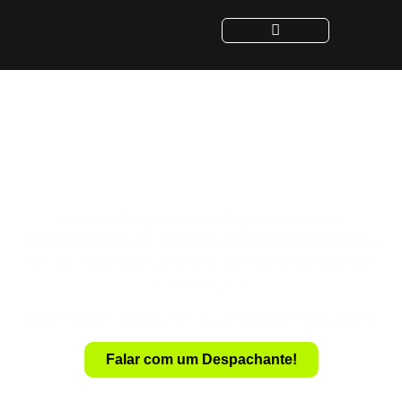
Despachante para
Transferência de Veículo
em Ribeirão Bonito - SP
Despachante
Especialista em
Com um
Transferência de Veículo em Ribeirão Bonito –
SP
, você realiza a transferência de forma rápida e sem
complicações.
Evite a dor de cabeça com documentação e burocracia.
Falar com um Despachante!