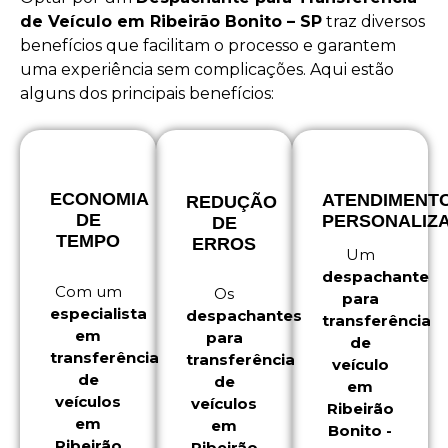
de Veículo em Ribeirão Bonito – SP
traz diversos
benefícios que facilitam o processo e garantem
uma experiência sem complicações. Aqui estão
alguns dos principais benefícios:
ECONOMIA
ATENDIMENT
REDUÇÃO
DE
PERSONALIZ
DE
TEMPO
ERROS
Um
despachante
Com um
Os
para
especialista
despachantes
transferência
em
para
de
transferência
transferência
veículo
de
de
em
veículos
veículos
Ribeirão
em
em
Bonito -
Ribeirão
Ribeirão