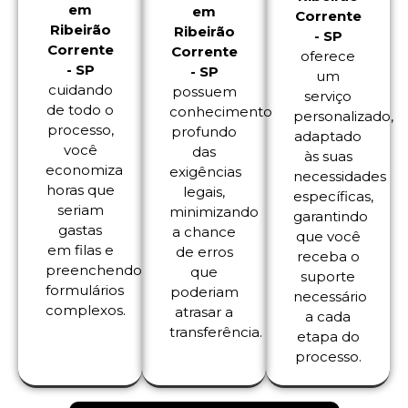
em
em
Corrente
Ribeirão
Ribeirão
- SP
Corrente
Corrente
oferece
- SP
- SP
um
cuidando
possuem
serviço
de todo o
conhecimento
personalizado,
processo,
profundo
adaptado
você
das
às suas
economiza
exigências
necessidades
horas que
legais,
específicas,
seriam
minimizando
garantindo
gastas
a chance
que você
em filas e
de erros
receba o
preenchendo
que
suporte
formulários
poderiam
necessário
complexos.
atrasar a
a cada
transferência.
etapa do
processo.