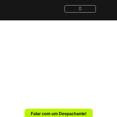
Despachante para
Transferência de Veículo
em Ribeirão Corrente -
SP
Despachante
Especialista em
Com um
Transferência de Veículo em Ribeirão Corrente –
SP
, você realiza a transferência de forma rápida e sem
complicações.
Evite a dor de cabeça com documentação e burocracia.
Falar com um Despachante!