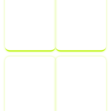
que possam
certeza de que
atrasar o
sua
processo de
documentação
transferência
estará em
de
ordem e pronta
propriedade
para ser
de veículo.
finalizada sem
complicações.
Emplacamento
Comunicação
e Renovação
de Venda ao
de
Detran
Documentos
Informar a
Além de
venda de um
transferência
veículo ao
de veículo em
Detran é uma