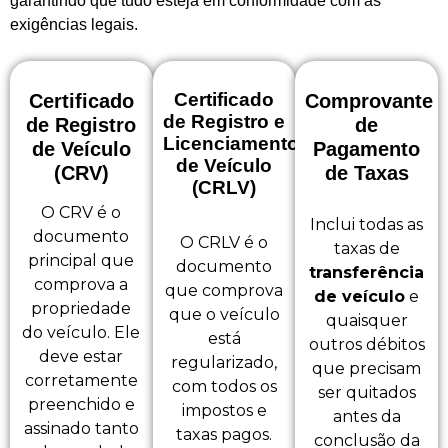
garantindo que tudo esteja em conformidade com as
exigências legais.
Certificado
Certificado
Comprovante
de Registro e
de Registro
de
Licenciamento
de Veículo
Pagamento
de Veículo
(CRV)
de Taxas
(CRLV)
O CRV é o
Inclui todas as
documento
O CRLV é o
taxas de
principal que
documento
transferência
comprova a
que comprova
de veículo
e
propriedade
que o veículo
quaisquer
do veículo. Ele
está
outros débitos
deve estar
regularizado,
que precisam
corretamente
com todos os
ser quitados
preenchido e
impostos e
antes da
assinado tanto
taxas pagos.
conclusão da