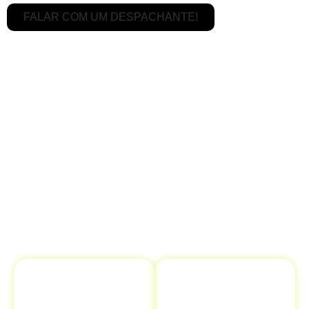
FALAR COM UM DESPACHANTE!
Serviços de Transferência de
Veículo em Ribeirão Corrente - SP é
Completo
Na
Despachantes Brasil,
oferecemos um serviço
abrangente para garantir que sua
transferência de
veículo
seja realizada com máxima eficiência. Nosso
objetivo é proporcionar tranquilidade, cuidando de
todo o processo de maneira ágil e segura.
Gestão de
Registro no