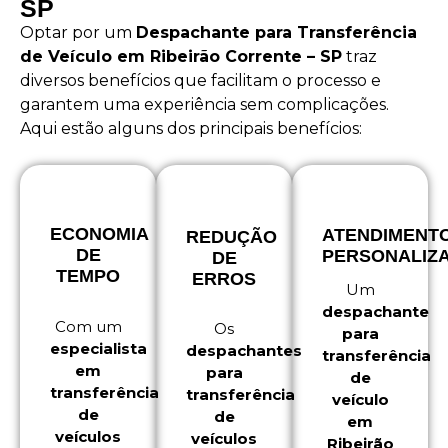
SP
Optar por um
Despachante para Transferência
de Veículo em Ribeirão Corrente – SP
traz
diversos benefícios que facilitam o processo e
garantem uma experiência sem complicações.
Aqui estão alguns dos principais benefícios:
ECONOMIA
ATENDIMENT
REDUÇÃO
DE
PERSONALIZ
DE
TEMPO
ERROS
Um
despachante
Com um
Os
para
especialista
despachantes
transferência
em
para
de
transferência
transferência
veículo
de
de
em
veículos
veículos
Ribeirão