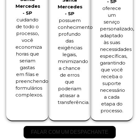
- SP
Mercedes
Mercedes
oferece
- SP
- SP
um
cuidando
possuem
serviço
de todo o
conhecimento
personalizado,
processo,
profundo
adaptado
você
das
às suas
economiza
exigências
necessidades
horas que
legais,
específicas,
seriam
minimizando
garantindo
gastas
a chance
que você
em filas e
de erros
receba o
preenchendo
que
suporte
formulários
poderiam
necessário
complexos.
atrasar a
a cada
transferência.
etapa do
processo.
FALAR COM UM DESPACHANTE