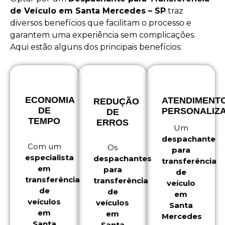
de Veículo em Santa Mercedes – SP
traz
diversos benefícios que facilitam o processo e
garantem uma experiência sem complicações.
Aqui estão alguns dos principais benefícios:
ECONOMIA
ATENDIMENT
REDUÇÃO
DE
PERSONALIZ
DE
TEMPO
ERROS
Um
despachante
Com um
Os
para
especialista
despachantes
transferência
em
para
de
transferência
transferência
veículo
de
de
em
veículos
veículos
Santa
em
em
Mercedes
Santa
Santa