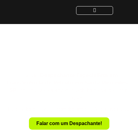
Despachante para
Transferência de Veículo
em Santa Mercedes - SP
Despachante
Especialista em
Com um
Transferência de Veículo em Santa Mercedes –
SP
, você realiza a transferência de forma rápida e sem
complicações.
Evite a dor de cabeça com documentação e burocracia.
Falar com um Despachante!