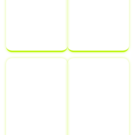
atrasar o
sua
processo de
documentação
transferência
estará em
de
ordem e pronta
propriedade
para ser
de veículo.
finalizada sem
complicações.
Emplacamento
Comunicação
e Renovação
de Venda ao
de
Detran
Documentos
Informar a
Além de
venda de um
transferência
veículo ao
de veículo em
Detran é uma
Santa
etapa crucial
Mercedes - SP
,
que muitos