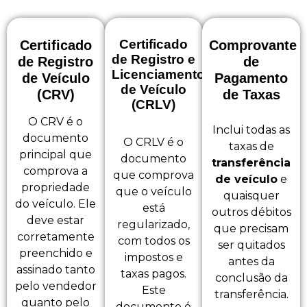
Certificado
Certificado
Comprovante
de Registro e
de Registro
de
Licenciamento
de Veículo
Pagamento
de Veículo
(CRV)
de Taxas
(CRLV)
O CRV é o
Inclui todas as
documento
O CRLV é o
taxas de
principal que
documento
transferência
comprova a
que comprova
de veículo
e
propriedade
que o veículo
quaisquer
do veículo. Ele
está
outros débitos
deve estar
regularizado,
que precisam
corretamente
com todos os
ser quitados
preenchido e
impostos e
antes da
assinado tanto
taxas pagos.
conclusão da
pelo vendedor
Este
transferência.
quanto pelo
documento é