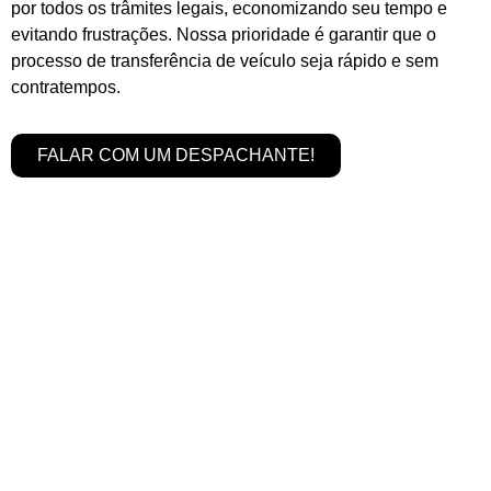
por todos os trâmites legais, economizando seu tempo e
evitando frustrações. Nossa prioridade é garantir que o
processo de transferência de veículo seja rápido e sem
contratempos.
FALAR COM UM DESPACHANTE!
Serviços de Transferência de
Veículo em Santa Rita do Passa
Quatro - SP é Completo
Na
Despachantes Brasil,
oferecemos um serviço
abrangente para garantir que sua
transferência de
veículo
seja realizada com máxima eficiência. Nosso
objetivo é proporcionar tranquilidade, cuidando de
todo o processo de maneira ágil e segura.