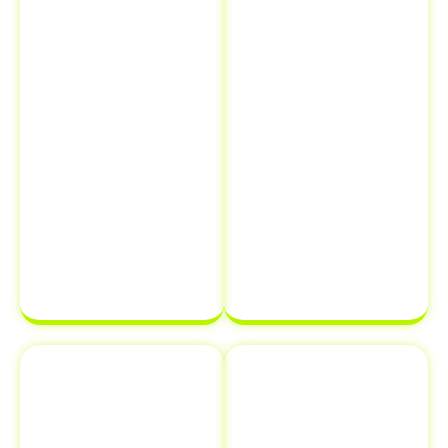
equipe verifica
prazos
cada detalhe
estabelecidos.
para garantir
Com a
que tudo esteja
Despachantes
correto,
Brasil
, você
evitando erros
pode ter
que possam
certeza de que
atrasar o
sua
processo de
documentação
transferência
estará em
de
ordem e pronta
propriedade
para ser
de veículo.
finalizada sem
complicações.
Emplacamento
Comunicação
e Renovação
de Venda ao