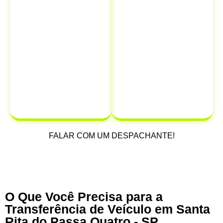
em um único
responsabilidade
lugar,
do veículo
para
economizando
o novo
tempo e
proprietário,
dinheiro.
protegendo-se
de possíveis
multas e
infrações que
possam ocorrer
após a venda.
FALAR COM UM DESPACHANTE!
O Que Você Precisa para a
Transferência de Veículo em Santa
Rita do Passa Quatro - SP