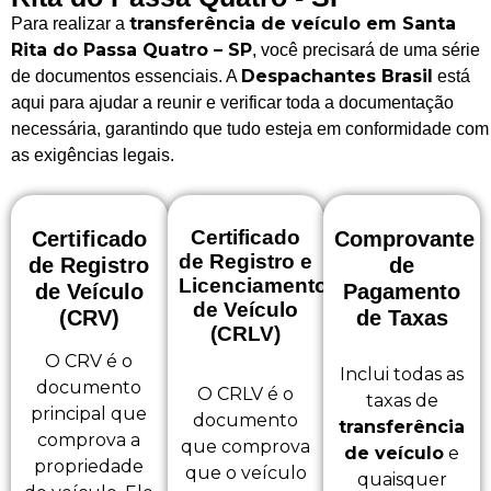
transferência de veículo em Santa
Para realizar a
Rita do Passa Quatro – SP
, você precisará de uma série
Despachantes Brasil
de documentos essenciais. A
está
aqui para ajudar a reunir e verificar toda a documentação
necessária, garantindo que tudo esteja em conformidade com
as exigências legais.
Certificado
Certificado
Comprovante
de Registro e
de Registro
de
Licenciamento
de Veículo
Pagamento
de Veículo
(CRV)
de Taxas
(CRLV)
O CRV é o
Inclui todas as
documento
O CRLV é o
taxas de
principal que
documento
transferência
comprova a
que comprova
de veículo
e
propriedade
que o veículo
quaisquer