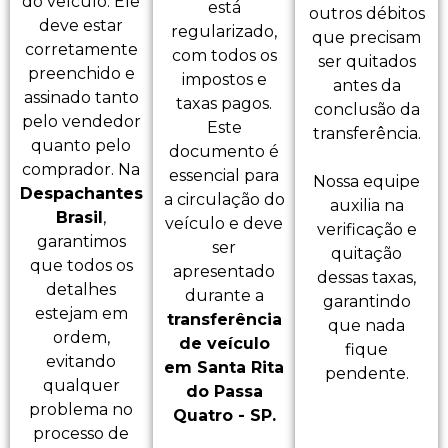
do veículo. Ele
está
outros débitos
deve estar
regularizado,
que precisam
corretamente
com todos os
ser quitados
preenchido e
impostos e
antes da
assinado tanto
taxas pagos.
conclusão da
pelo vendedor
Este
transferência.
quanto pelo
documento é
comprador. Na
essencial para
Nossa equipe
Despachantes
a circulação do
auxilia na
Brasil
,
veículo e deve
verificação e
garantimos
ser
quitação
que todos os
apresentado
dessas taxas,
detalhes
durante a
garantindo
estejam em
transferência
que nada
ordem,
de veículo
fique
evitando
em Santa Rita
pendente.
qualquer
do Passa
problema no
Quatro - SP.
processo de