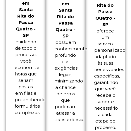
em
em
Rita do
Santa
Santa
Passa
Rita do
Rita do
Quatro -
Passa
Passa
SP
Quatro -
Quatro -
oferece
SP
SP
um
cuidando
possuem
serviço
de todo o
conhecimento
personalizado,
processo,
profundo
adaptado
você
das
às suas
economiza
exigências
necessidades
horas que
legais,
específicas,
seriam
minimizando
garantindo
gastas
a chance
que você
em filas e
de erros
receba o
preenchendo
que
suporte
formulários
poderiam
necessário
complexos.
atrasar a
a cada
transferência.
etapa do
processo.