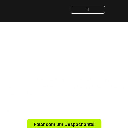
Despachante para
Transferência de Veículo
em Santa Rita do Passa
Quatro - SP
Despachante
Especialista em
Com um
Transferência de Veículo em Santa Rita do Passa
Quatro – SP
, você realiza a transferência de forma rápida
e sem complicações.
Evite a dor de cabeça com documentação e burocracia.
Falar com um Despachante!