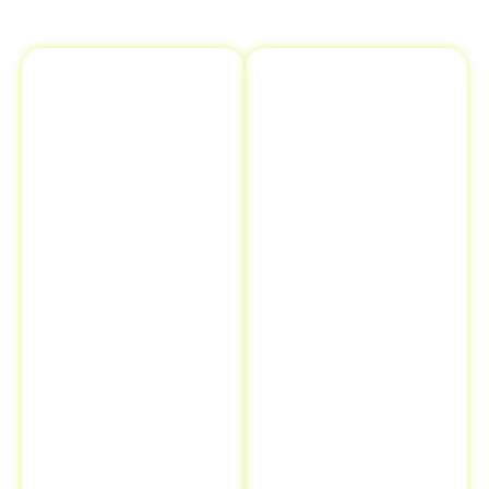
Gestão de
Registro no
Documentos
Detran
Cuidamos de
Realizamos o
toda a
registro da
documentação
transferência
necessária,
de
como o
propriedade
Certificado de
de veículo
Registro de
diretamente
Veículo (CRV)
e
no Detran
,
o
Certificado
agilizando o
de Registro e
processo e
Licenciamento
assegurando
de Veículo
que tudo seja
(CRLV)
. Nossa
feito dentro dos