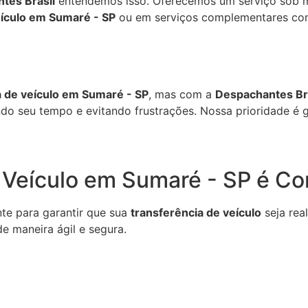
tes Brasil
entendemos isso. Oferecemos um serviço sob m
eículo em Sumaré - SP
ou em serviços complementares co
a de veículo em Sumaré - SP
, mas com a
Despachantes Br
do seu tempo e evitando frustrações. Nossa prioridade é ga
e Veículo em Sumaré - SP é C
te para garantir que sua
transferência de veículo
seja rea
e maneira ágil e segura.