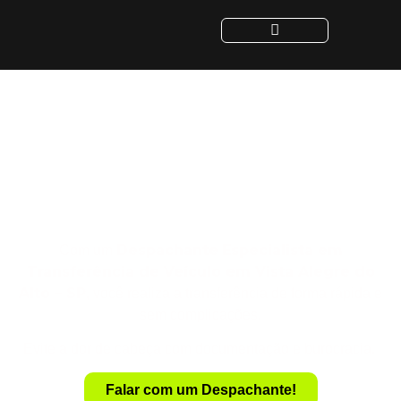
Despachante para
Transferência de Veículo
em Vista Alegre do Alto -
SP
Despachante
Especialista em
Com um
Transferência de Veículo em Vista Alegre do
Alto – SP
, você realiza a transferência de forma rápida e
sem complicações.
Evite a dor de cabeça com documentação e burocracia.
Falar com um Despachante!