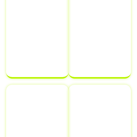
que tudo esteja
Despachantes
correto,
Brasil
, você
evitando erros
pode ter
que possam
certeza de que
atrasar o
sua
processo de
documentação
transferência
estará em
de
ordem e pronta
propriedade
para ser
de veículo.
finalizada sem
complicações.
Emplacamento
Comunicação
e Renovação
de Venda ao
de
Detran
Documentos
Informar a
Além de
venda de um