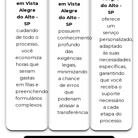
em Vista
em Vista
do Alto -
Alegre
Alegre
SP
do Alto -
do Alto -
oferece
SP
SP
um
cuidando
possuem
serviço
de todo o
conhecimento
personalizado,
processo,
profundo
adaptado
você
das
às suas
economiza
exigências
necessidades
horas que
legais,
específicas,
seriam
minimizando
garantindo
gastas
a chance
que você
em filas e
de erros
receba o
preenchendo
que
suporte
formulários
poderiam
necessário
complexos.
atrasar a
a cada
transferência.
etapa do
processo.