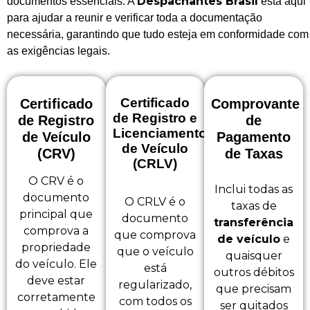
Despachantes Brasil
documentos essenciais. A
está aqui
para ajudar a reunir e verificar toda a documentação
necessária, garantindo que tudo esteja em conformidade com
as exigências legais.
Certificado
Certificado
Comprovante
de Registro e
de Registro
de
Licenciamento
de Veículo
Pagamento
de Veículo
(CRV)
de Taxas
(CRLV)
O CRV é o
Inclui todas as
documento
O CRLV é o
taxas de
principal que
documento
transferência
comprova a
que comprova
de veículo
e
propriedade
que o veículo
quaisquer
do veículo. Ele
está
outros débitos
deve estar
regularizado,
que precisam
corretamente
com todos os
ser quitados