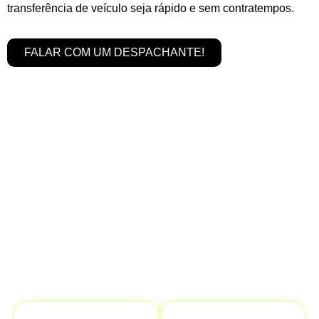
transferência de veículo seja rápido e sem contratempos.
FALAR COM UM DESPACHANTE!
Serviços de Transferência de
Veículo em Vista Alegre do Alto - SP
é Completo
Na
Despachantes Brasil,
oferecemos um serviço
abrangente para garantir que sua
transferência de
veículo
seja realizada com máxima eficiência. Nosso
objetivo é proporcionar tranquilidade, cuidando de
todo o processo de maneira ágil e segura.