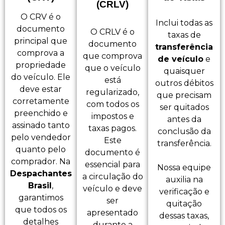
(CRLV)
O CRV é o
Inclui todas as
documento
O CRLV é o
taxas de
principal que
documento
transferência
comprova a
que comprova
de veículo
e
propriedade
que o veículo
quaisquer
do veículo. Ele
está
outros débitos
deve estar
regularizado,
que precisam
corretamente
com todos os
ser quitados
preenchido e
impostos e
antes da
assinado tanto
taxas pagos.
conclusão da
pelo vendedor
Este
transferência.
quanto pelo
documento é
comprador. Na
essencial para
Nossa equipe
Despachantes
a circulação do
auxilia na
Brasil
,
veículo e deve
verificação e
garantimos
ser
quitação
que todos os
apresentado
dessas taxas,
detalhes
durante a