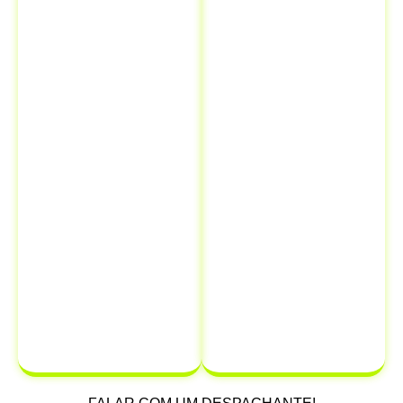
Isso significa
legais e
que você pode
financeiros.
resolver todas
Quando você
as suas
comunica a
necessidades
venda ao
de
Detran, está
documentação
oficialmente
em um único
transferindo a
lugar,
responsabilidade
economizando
do veículo
para
tempo e
o novo
dinheiro.
proprietário,
protegendo-se
de possíveis
multas e
infrações que
possam ocorrer
após a venda.