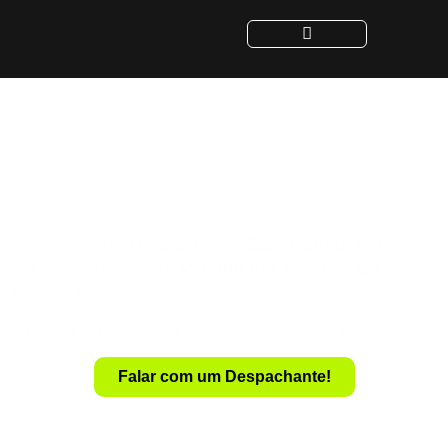
Despachante para
Transferência de Veículo
em Anagé - BA
Despachante
Especialista em
Com um
Transferência de Veículo em Anagé – BA
, você
realiza a transferência de forma rápida e sem complicações.
Evite a dor de cabeça com documentação e burocracia.
Falar com um Despachante!