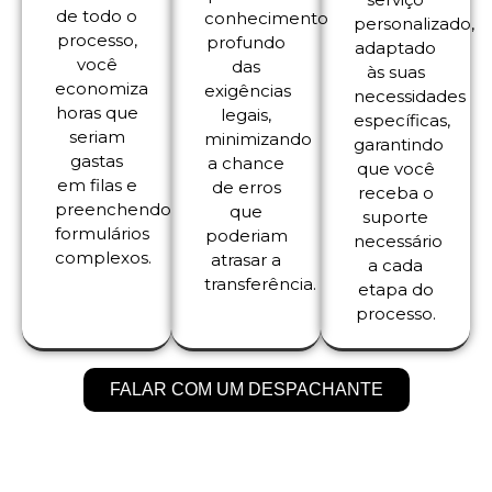
de todo o
conhecimento
personalizado,
processo,
profundo
adaptado
você
das
às suas
economiza
exigências
necessidades
horas que
legais,
específicas,
seriam
minimizando
garantindo
gastas
a chance
que você
em filas e
de erros
receba o
preenchendo
que
suporte
formulários
poderiam
necessário
complexos.
atrasar a
a cada
transferência.
etapa do
processo.
FALAR COM UM DESPACHANTE