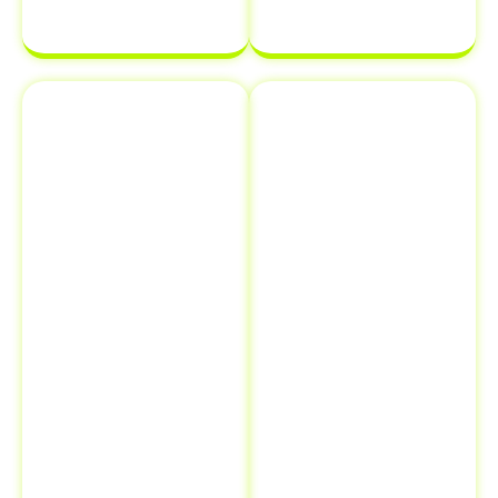
complicações.
Emplacamento
Comunicação
e Renovação
de Venda ao
de
Detran
Documentos
Informar a
Além de
venda de um
transferência
veículo ao
de veículo em
Detran é uma
Anagé - BA
,
etapa crucial
oferecemos
que muitos
serviços
proprietários
adicionais como
esquecem, mas
emplacamento
que pode evitar
e renovação de
futuros
documentos.
problemas