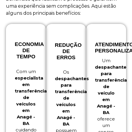
uma experiência sem complicações. Aqui estão
alguns dos principais benefícios:
ECONOMIA
ATENDIMENT
REDUÇÃO
DE
PERSONALIZ
DE
TEMPO
ERROS
Um
despachante
Com um
Os
para
especialista
despachantes
transferência
em
para
de
transferência
transferência
veículo
de
de
em
veículos
veículos
Anagé -
em
em
BA
Anagé -
Anagé -
oferece
BA
BA
um
cuidando
possuem
serviço