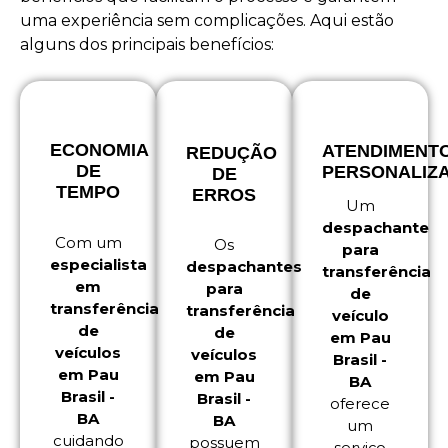
uma experiência sem complicações. Aqui estão
alguns dos principais benefícios:
ECONOMIA
ATENDIMENT
REDUÇÃO
DE
PERSONALIZ
DE
TEMPO
ERROS
Um
despachante
Com um
Os
para
especialista
despachantes
transferência
em
para
de
transferência
transferência
veículo
de
de
em Pau
veículos
veículos
Brasil -
em Pau
em Pau
BA
Brasil -
Brasil -
oferece
BA
BA
um
cuidando
possuem
serviço