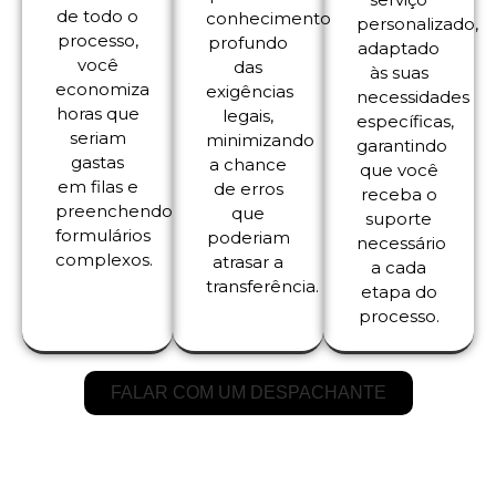
de todo o
conhecimento
personalizado,
processo,
profundo
adaptado
você
das
às suas
economiza
exigências
necessidades
horas que
legais,
específicas,
seriam
minimizando
garantindo
gastas
a chance
que você
em filas e
de erros
receba o
preenchendo
que
suporte
formulários
poderiam
necessário
complexos.
atrasar a
a cada
transferência.
etapa do
processo.
FALAR COM UM DESPACHANTE