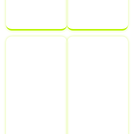
propriedade
para ser
de veículo.
finalizada sem
complicações.
Emplacamento
Comunicação
e Renovação
de Venda ao
de
Detran
Documentos
Informar a
Além de
venda de um
transferência
veículo ao
de veículo em
Detran é uma
Pau Brasil - BA
,
etapa crucial
oferecemos
que muitos
serviços
proprietários
adicionais como
esquecem, mas
emplacamento
que pode evitar