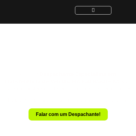
Despachante para
Transferência de Veículo
em Pau Brasil - BA
Despachante
Especialista em
Com um
Transferência de Veículo em Pau Brasil – BA
, você
realiza a transferência de forma rápida e sem complicações.
Evite a dor de cabeça com documentação e burocracia.
Falar com um Despachante!