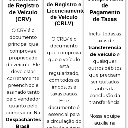
de Registro e
de Registro
de
Licenciamento
de Veículo
Pagamento
de Veículo
(CRV)
de Taxas
(CRLV)
O CRV é o
Inclui todas as
documento
O CRLV é o
taxas de
principal que
documento
transferência
comprova a
que comprova
de veículo
e
propriedade
que o veículo
quaisquer
do veículo. Ele
está
outros débitos
deve estar
regularizado,
que precisam
corretamente
com todos os
ser quitados
preenchido e
impostos e
antes da
assinado tanto
taxas pagos.
conclusão da
pelo vendedor
Este
transferência.
quanto pelo
documento é
comprador. Na
essencial para
Nossa equipe
Despachantes
a circulação do
auxilia na
Brasil
,