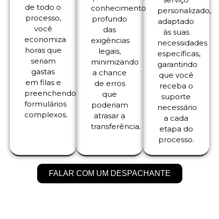
de todo o
conhecimento
personalizado,
processo,
profundo
adaptado
você
das
às suas
economiza
exigências
necessidades
horas que
legais,
específicas,
seriam
minimizando
garantindo
gastas
a chance
que você
em filas e
de erros
receba o
preenchendo
que
suporte
formulários
poderiam
necessário
complexos.
atrasar a
a cada
transferência.
etapa do
processo.
FALAR COM UM DESPACHANTE