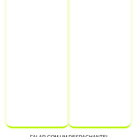
Isso significa
legais e
que você pode
financeiros.
resolver todas
Quando você
as suas
comunica a
necessidades
venda ao
de
Detran, está
documentação
oficialmente
em um único
transferindo a
lugar,
responsabilidade
economizando
do veículo
para
tempo e
o novo
dinheiro.
proprietário,
protegendo-se
de possíveis
multas e
infrações que
possam ocorrer
após a venda.