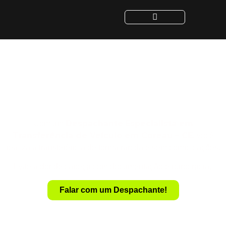
Despachante para
Transferência de Veículo
em Coreaú - CE
Despachante
Especialista em
Com um
Transferência de Veículo em Coreaú – CE
, você
realiza a transferência de forma rápida e sem complicações.
Evite a dor de cabeça com documentação e burocracia.
Falar com um Despachante!