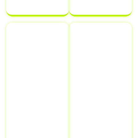
complicações.
Emplacamento
Comunicação
e Renovação
de Venda ao
de
Detran
Documentos
Informar a
Além de
venda de um
transferência
veículo ao
de veículo em
Detran é uma
Coreaú - CE
,
etapa crucial
oferecemos
que muitos
serviços
proprietários
adicionais como
esquecem, mas
emplacamento
que pode evitar
e renovação de
futuros
documentos.
problemas