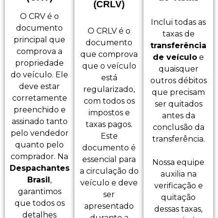
(CRLV)
O CRV é o
Inclui todas as
documento
O CRLV é o
taxas de
principal que
documento
transferência
comprova a
que comprova
de veículo
e
propriedade
que o veículo
quaisquer
do veículo. Ele
está
outros débitos
deve estar
regularizado,
que precisam
corretamente
com todos os
ser quitados
preenchido e
impostos e
antes da
assinado tanto
taxas pagos.
conclusão da
pelo vendedor
Este
transferência.
quanto pelo
documento é
comprador. Na
essencial para
Nossa equipe
Despachantes
a circulação do
auxilia na
Brasil
,
veículo e deve
verificação e
garantimos
ser
quitação
que todos os
apresentado
dessas taxas,
detalhes
durante a