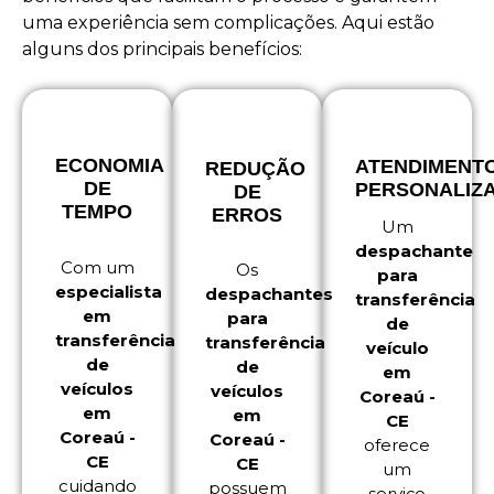
uma experiência sem complicações. Aqui estão
alguns dos principais benefícios:
ECONOMIA
ATENDIMENT
REDUÇÃO
DE
PERSONALIZ
DE
TEMPO
ERROS
Um
despachante
Com um
Os
para
especialista
despachantes
transferência
em
para
de
transferência
transferência
veículo
de
de
em
veículos
veículos
Coreaú -
em
em
CE
Coreaú -
Coreaú -
oferece
CE
CE
um
cuidando
possuem
serviço