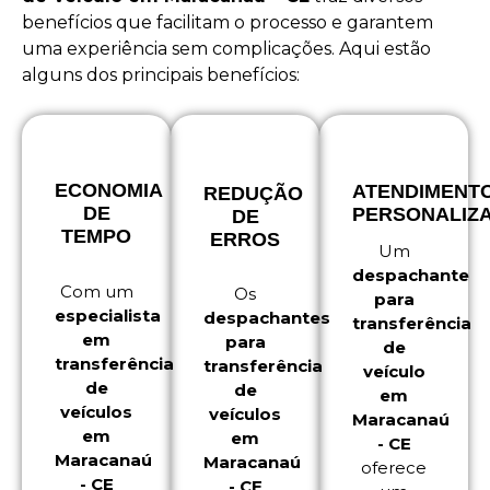
benefícios que facilitam o processo e garantem
uma experiência sem complicações. Aqui estão
alguns dos principais benefícios:
ECONOMIA
ATENDIMENT
REDUÇÃO
DE
PERSONALIZ
DE
TEMPO
ERROS
Um
despachante
Com um
Os
para
especialista
despachantes
transferência
em
para
de
transferência
transferência
veículo
de
de
em
veículos
veículos
Maracanaú
em
em
- CE
Maracanaú
Maracanaú
oferece
- CE
- CE