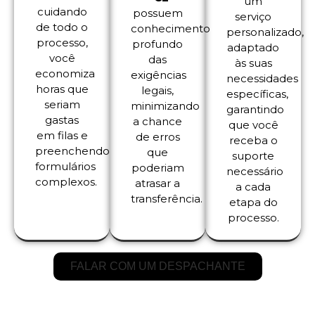
um
cuidando
possuem
serviço
de todo o
conhecimento
personalizado,
processo,
profundo
adaptado
você
das
às suas
economiza
exigências
necessidades
horas que
legais,
específicas,
seriam
minimizando
garantindo
gastas
a chance
que você
em filas e
de erros
receba o
preenchendo
que
suporte
formulários
poderiam
necessário
complexos.
atrasar a
a cada
transferência.
etapa do
processo.
FALAR COM UM DESPACHANTE