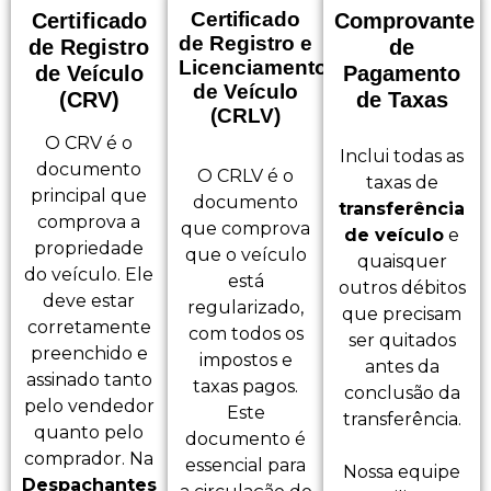
Certificado
Certificado
Comprovante
de Registro e
de Registro
de
Licenciamento
de Veículo
Pagamento
de Veículo
(CRV)
de Taxas
(CRLV)
O CRV é o
Inclui todas as
documento
O CRLV é o
taxas de
principal que
documento
transferência
comprova a
que comprova
de veículo
e
propriedade
que o veículo
quaisquer
do veículo. Ele
está
outros débitos
deve estar
regularizado,
que precisam
corretamente
com todos os
ser quitados
preenchido e
impostos e
antes da
assinado tanto
taxas pagos.
conclusão da
pelo vendedor
Este
transferência.
quanto pelo
documento é
comprador. Na
essencial para
Nossa equipe
Despachantes