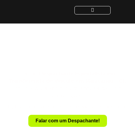
Despachante para
Transferência de Veículo
em Maracanaú - CE
Despachante
Especialista em
Com um
Transferência de Veículo em Maracanaú – CE
,
você realiza a transferência de forma rápida e sem
complicações.
Evite a dor de cabeça com documentação e burocracia.
Falar com um Despachante!