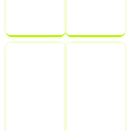
transferência
estará em
de
ordem e pronta
propriedade
para ser
de veículo.
finalizada sem
complicações.
Emplacamento
Comunicação
e Renovação
de Venda ao
de
Detran
Documentos
Informar a
Além de
venda de um
transferência
veículo ao
de veículo em
Detran é uma
Maracanaú -
etapa crucial
CE
, oferecemos
que muitos
serviços
proprietários
adicionais como
esquecem, mas