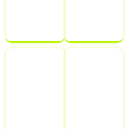
processo de
documentação
transferência
estará em
de
ordem e pronta
propriedade
para ser
de veículo.
finalizada sem
complicações.
Emplacamento
Comunicação
e Renovação
de Venda ao
de
Detran
Documentos
Informar a
Além de
venda de um
transferência
veículo ao
de veículo em
Detran é uma
Santa Quitéria
etapa crucial
- CE
,
que muitos
oferecemos
proprietários