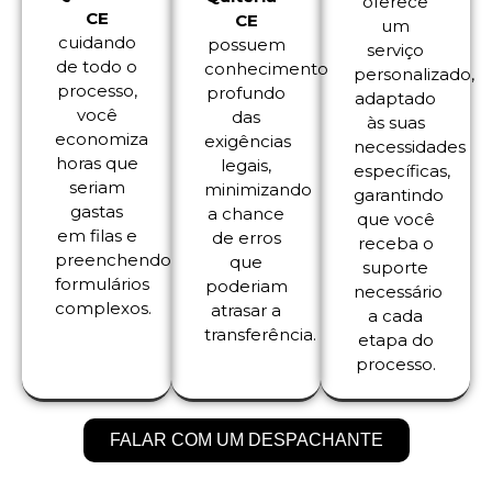
oferece
CE
CE
um
cuidando
possuem
serviço
de todo o
conhecimento
personalizado,
processo,
profundo
adaptado
você
das
às suas
economiza
exigências
necessidades
horas que
legais,
específicas,
seriam
minimizando
garantindo
gastas
a chance
que você
em filas e
de erros
receba o
preenchendo
que
suporte
formulários
poderiam
necessário
complexos.
atrasar a
a cada
transferência.
etapa do
processo.
FALAR COM UM DESPACHANTE