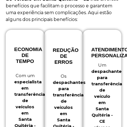
benefícios que facilitam o processo e garantem
uma experiência sem complicações. Aqui estão
alguns dos principais benefícios:
ECONOMIA
ATENDIMENT
REDUÇÃO
DE
PERSONALIZ
DE
TEMPO
ERROS
Um
despachante
Com um
Os
para
especialista
despachantes
transferência
em
para
de
transferência
transferência
veículo
de
de
em
veículos
veículos
Santa
em
em
Quitéria -
Santa
Santa
CE
Quitéria -
Quitéria -