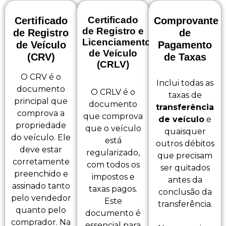
Certificado
Certificado
Comprovante
de Registro e
de Registro
de
Licenciamento
de Veículo
Pagamento
de Veículo
(CRV)
de Taxas
(CRLV)
O CRV é o
Inclui todas as
documento
O CRLV é o
taxas de
principal que
documento
transferência
comprova a
que comprova
de veículo
e
propriedade
que o veículo
quaisquer
do veículo. Ele
está
outros débitos
deve estar
regularizado,
que precisam
corretamente
com todos os
ser quitados
preenchido e
impostos e
antes da
assinado tanto
taxas pagos.
conclusão da
pelo vendedor
Este
transferência.
quanto pelo
documento é
comprador. Na
essencial para