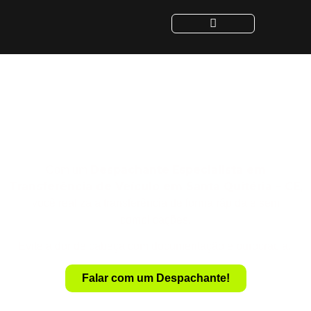
Despachante para
Transferência de Veículo
em Santa Quitéria - CE
Despachante
Especialista em
Com um
Transferência de Veículo em Santa Quitéria – CE
,
você realiza a transferência de forma rápida e sem
complicações.
Evite a dor de cabeça com documentação e burocracia.
Falar com um Despachante!