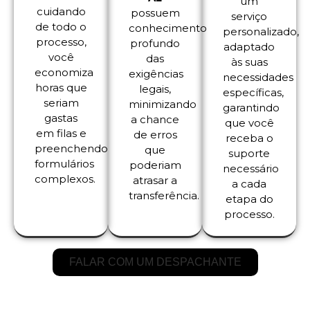
um
cuidando
possuem
serviço
de todo o
conhecimento
personalizado,
processo,
profundo
adaptado
você
das
às suas
economiza
exigências
necessidades
horas que
legais,
específicas,
seriam
minimizando
garantindo
gastas
a chance
que você
em filas e
de erros
receba o
preenchendo
que
suporte
formulários
poderiam
necessário
complexos.
atrasar a
a cada
transferência.
etapa do
processo.
FALAR COM UM DESPACHANTE