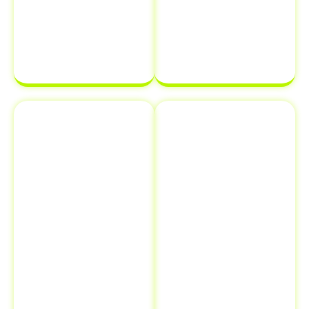
transferência
estará em
de
ordem e pronta
propriedade
para ser
de veículo.
finalizada sem
complicações.
Emplacamento
Comunicação
e Renovação
de Venda ao
de
Detran
Documentos
Informar a
Além de
venda de um
transferência
veículo ao
de veículo em
Detran é uma
Boca da Mata -
etapa crucial
AL
, oferecemos
que muitos
serviços
proprietários
adicionais como
esquecem, mas