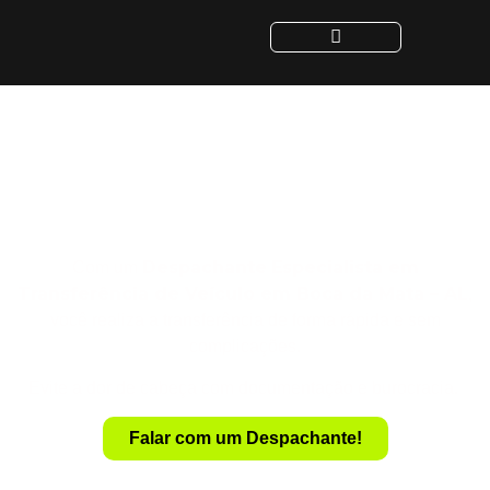
Despachante para
Transferência de Veículo
em Boca da Mata - AL
Despachante
Especialista em
Com um
Transferência de Veículo em Boca da Mata – AL
,
você realiza a transferência de forma rápida e sem
complicações.
Evite a dor de cabeça com documentação e burocracia.
Falar com um Despachante!