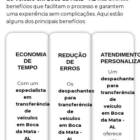
benefícios que facilitam o processo e garantem
uma experiência sem complicações. Aqui estão
alguns dos principais benefícios:
ECONOMIA
ATENDIMENT
REDUÇÃO
DE
PERSONALIZ
DE
TEMPO
ERROS
Um
despachante
Com um
Os
para
especialista
despachantes
transferência
em
para
de
transferência
transferência
veículo
de
de
em Boca
veículos
veículos
da Mata -
em Boca
em Boca
AL
da Mata -
da Mata -
oferece
AL
AL