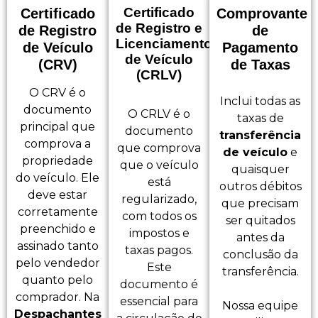
Certificado
Certificado
Comprovante
de Registro e
de Registro
de
Licenciamento
de Veículo
Pagamento
de Veículo
(CRV)
de Taxas
(CRLV)
O CRV é o
Inclui todas as
documento
O CRLV é o
taxas de
principal que
documento
transferência
comprova a
que comprova
de veículo
e
propriedade
que o veículo
quaisquer
do veículo. Ele
está
outros débitos
deve estar
regularizado,
que precisam
corretamente
com todos os
ser quitados
preenchido e
impostos e
antes da
assinado tanto
taxas pagos.
conclusão da
pelo vendedor
Este
transferência.
quanto pelo
documento é
comprador. Na
essencial para
Nossa equipe
Despachantes