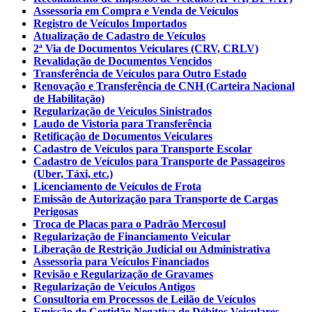
Assessoria em Compra e Venda de Veículos
Registro de Veículos Importados
Atualização de Cadastro de Veículos
2ª Via de Documentos Veiculares (CRV, CRLV)
Revalidação de Documentos Vencidos
Transferência de Veículos para Outro Estado
Renovação e Transferência de CNH (Carteira Nacional
de Habilitação)
Regularização de Veículos Sinistrados
Laudo de Vistoria para Transferência
Retificação de Documentos Veiculares
Cadastro de Veículos para Transporte Escolar
Cadastro de Veículos para Transporte de Passageiros
(Uber, Táxi, etc.)
Licenciamento de Veículos de Frota
Emissão de Autorização para Transporte de Cargas
Perigosas
Troca de Placas para o Padrão Mercosul
Regularização de Financiamento Veicular
Liberação de Restrição Judicial ou Administrativa
Assessoria para Veículos Financiados
Revisão e Regularização de Gravames
Regularização de Veículos Antigos
Consultoria em Processos de Leilão de Veículos
Emissão de Certidão Negativa de Débitos Veiculares