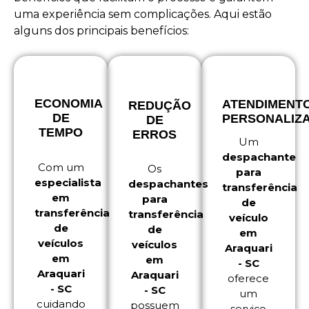
uma experiência sem complicações. Aqui estão
alguns dos principais benefícios:
ECONOMIA
ATENDIMENT
REDUÇÃO
DE
PERSONALIZ
DE
TEMPO
ERROS
Um
despachante
Com um
Os
para
especialista
despachantes
transferência
em
para
de
transferência
transferência
veículo
de
de
em
veículos
veículos
Araquari
em
em
- SC
Araquari
Araquari
oferece
- SC
- SC
um
cuidando
possuem
serviço