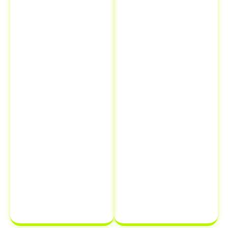
documentos.
problemas
Isso significa
legais e
que você pode
financeiros.
resolver todas
Quando você
as suas
comunica a
necessidades
venda ao
de
Detran, está
documentação
oficialmente
em um único
transferindo a
lugar,
responsabilidade
economizando
do veículo
para
tempo e
o novo
dinheiro.
proprietário,
protegendo-se
de possíveis
multas e
infrações que
possam ocorrer
após a venda.