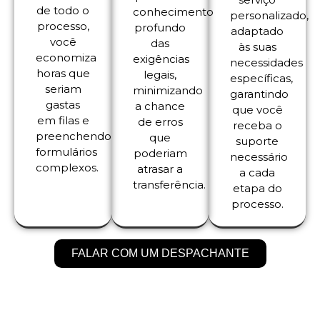
de todo o
conhecimento
personalizado,
processo,
profundo
adaptado
você
das
às suas
economiza
exigências
necessidades
horas que
legais,
específicas,
seriam
minimizando
garantindo
gastas
a chance
que você
em filas e
de erros
receba o
preenchendo
que
suporte
formulários
poderiam
necessário
complexos.
atrasar a
a cada
transferência.
etapa do
processo.
FALAR COM UM DESPACHANTE