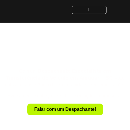
Despachante para
Transferência de Veículo
em Araquari - SC
Despachante
Especialista em
Com um
Transferência de Veículo em Araquari – SC
, você
realiza a transferência de forma rápida e sem complicações.
Evite a dor de cabeça com documentação e burocracia.
Falar com um Despachante!