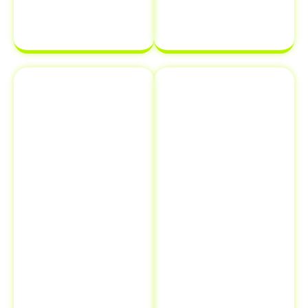
de veículo.
finalizada sem
complicações.
Emplacamento
Comunicação
e Renovação
de Venda ao
de
Detran
Documentos
Informar a
Além de
venda de um
transferência
veículo ao
de veículo em
Detran é uma
Araquari - SC
,
etapa crucial
oferecemos
que muitos
serviços
proprietários
adicionais como
esquecem, mas
emplacamento
que pode evitar
e renovação de
futuros