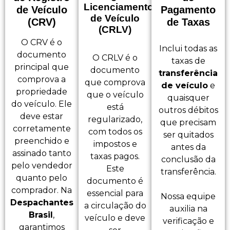
Licenciamento
de Veículo
Pagamento
de Veículo
(CRV)
de Taxas
(CRLV)
O CRV é o
Inclui todas as
documento
O CRLV é o
taxas de
principal que
documento
transferência
comprova a
que comprova
de veículo
e
propriedade
que o veículo
quaisquer
do veículo. Ele
está
outros débitos
deve estar
regularizado,
que precisam
corretamente
com todos os
ser quitados
preenchido e
impostos e
antes da
assinado tanto
taxas pagos.
conclusão da
pelo vendedor
Este
transferência.
quanto pelo
documento é
comprador. Na
essencial para
Nossa equipe
Despachantes
a circulação do
auxilia na
Brasil
,
veículo e deve
verificação e
garantimos