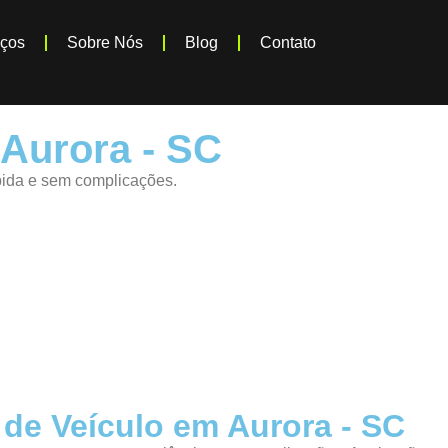
iços
Sobre Nós
Blog
Contato
 Aurora - SC
ápida e sem complicações.
 de Veículo em Aurora - SC