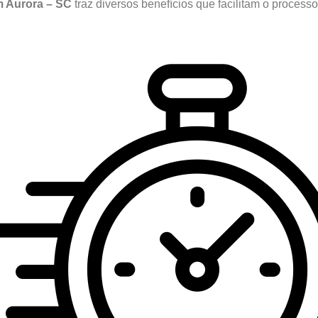
m Aurora – SC
traz diversos benefícios que facilitam o proces