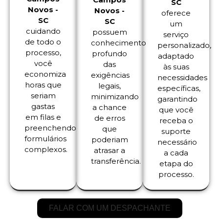
SC
Novos -
Novos -
oferece
SC
SC
um
cuidando
possuem
serviço
de todo o
conhecimento
personalizado,
processo,
profundo
adaptado
você
das
às suas
economiza
exigências
necessidades
horas que
legais,
específicas,
seriam
minimizando
garantindo
gastas
a chance
que você
em filas e
de erros
receba o
preenchendo
que
suporte
formulários
poderiam
necessário
complexos.
atrasar a
a cada
transferência.
etapa do
processo.
FALAR COM UM DESPACHANTE