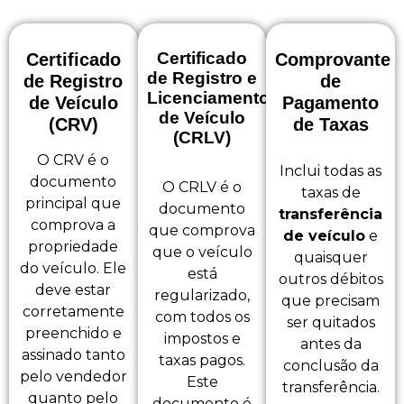
Certificado
Certificado
Comprovante
de Registro e
de Registro
de
Licenciamento
de Veículo
Pagamento
de Veículo
(CRV)
de Taxas
(CRLV)
O CRV é o
Inclui todas as
documento
O CRLV é o
taxas de
principal que
documento
transferência
comprova a
que comprova
de veículo
e
propriedade
que o veículo
quaisquer
do veículo. Ele
está
outros débitos
deve estar
regularizado,
que precisam
corretamente
com todos os
ser quitados
preenchido e
impostos e
antes da
assinado tanto
taxas pagos.
conclusão da
pelo vendedor
Este
transferência.
quanto pelo
documento é