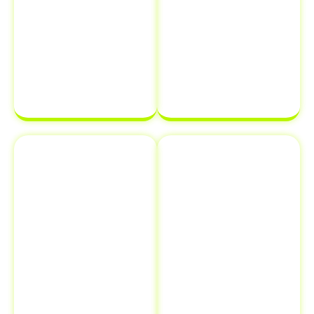
atrasar o
sua
processo de
documentação
transferência
estará em
de
ordem e pronta
propriedade
para ser
de veículo.
finalizada sem
complicações.
Emplacamento
Comunicação
e Renovação
de Venda ao
de
Detran
Documentos
Informar a
Além de
venda de um
transferência
veículo ao
de veículo em
Detran é uma
Campos Novos
etapa crucial
- SC
,
que muitos