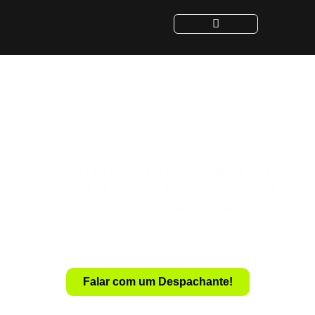
Despachante para
Transferência de Veículo
em Campos Novos - SC
Despachante
Especialista em
Com um
Transferência de Veículo em Campos Novos – SC
,
você realiza a transferência de forma rápida e sem
complicações.
Evite a dor de cabeça com documentação e burocracia.
Falar com um Despachante!