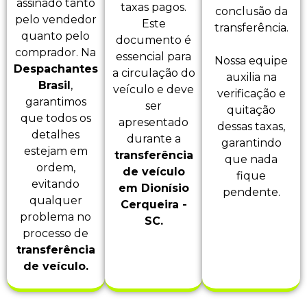
assinado tanto
taxas pagos.
conclusão da
pelo vendedor
Este
transferência.
quanto pelo
documento é
comprador. Na
essencial para
Nossa equipe
Despachantes
a circulação do
auxilia na
Brasil
,
veículo e deve
verificação e
garantimos
ser
quitação
que todos os
apresentado
dessas taxas,
detalhes
durante a
garantindo
estejam em
transferência
que nada
ordem,
de veículo
fique
evitando
em Dionísio
pendente.
qualquer
Cerqueira -
problema no
SC.
processo de
transferência
de veículo.