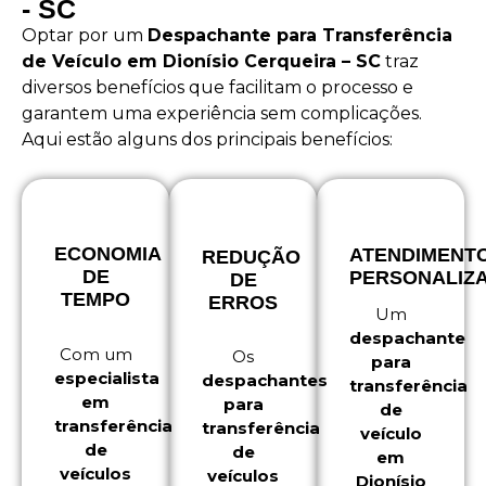
- SC
Optar por um
Despachante para Transferência
de Veículo em Dionísio Cerqueira – SC
traz
diversos benefícios que facilitam o processo e
garantem uma experiência sem complicações.
Aqui estão alguns dos principais benefícios:
ECONOMIA
ATENDIMENT
REDUÇÃO
DE
PERSONALIZ
DE
TEMPO
ERROS
Um
despachante
Com um
Os
para
especialista
despachantes
transferência
em
para
de
transferência
transferência
veículo
de
de
em
veículos
veículos
Dionísio