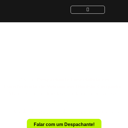
Despachante para
Transferência de Veículo
em Dionísio Cerqueira -
SC
Despachante
Especialista em
Com um
Transferência de Veículo em Dionísio Cerqueira –
SC
, você realiza a transferência de forma rápida e sem
complicações.
Evite a dor de cabeça com documentação e burocracia.
Falar com um Despachante!