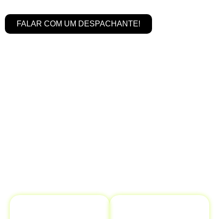
FALAR COM UM DESPACHANTE!
Serviços de Transferência de
Veículo em Dionísio Cerqueira - SC é
Completo
Na
Despachantes Brasil,
oferecemos um serviço
abrangente para garantir que sua
transferência de
veículo
seja realizada com máxima eficiência. Nosso
objetivo é proporcionar tranquilidade, cuidando de
todo o processo de maneira ágil e segura.