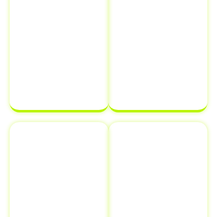
evitando erros
pode ter
que possam
certeza de que
atrasar o
sua
processo de
documentação
transferência
estará em
de
ordem e pronta
propriedade
para ser
de veículo.
finalizada sem
complicações.
Emplacamento
Comunicação
e Renovação
de Venda ao
de
Detran
Documentos
Informar a
Além de
venda de um
transferência
veículo ao