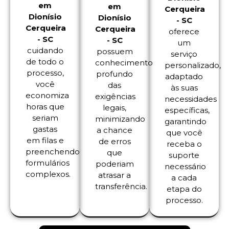
em
em
Cerqueira
Dionísio
Dionísio
- SC
Cerqueira
Cerqueira
oferece
- SC
- SC
um
cuidando
possuem
serviço
de todo o
conhecimento
personalizado,
processo,
profundo
adaptado
você
das
às suas
economiza
exigências
necessidades
horas que
legais,
específicas,
seriam
minimizando
garantindo
gastas
a chance
que você
em filas e
de erros
receba o
preenchendo
que
suporte
formulários
poderiam
necessário
complexos.
atrasar a
a cada
transferência.
etapa do
processo.