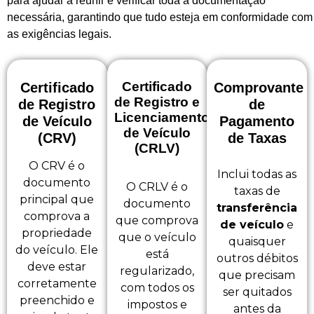
para ajudar a reunir e verificar toda a documentação
necessária, garantindo que tudo esteja em conformidade com
as exigências legais.
Certificado
Certificado
Comprovante
de Registro e
de Registro
de
Licenciamento
de Veículo
Pagamento
de Veículo
(CRV)
de Taxas
(CRLV)
O CRV é o
Inclui todas as
documento
O CRLV é o
taxas de
principal que
documento
transferência
comprova a
que comprova
de veículo
e
propriedade
que o veículo
quaisquer
do veículo. Ele
está
outros débitos
deve estar
regularizado,
que precisam
corretamente
com todos os
ser quitados
preenchido e
impostos e
antes da