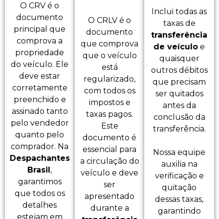
O CRV é o
Inclui todas as
documento
O CRLV é o
taxas de
principal que
documento
transferência
comprova a
que comprova
de veículo
e
propriedade
que o veículo
quaisquer
do veículo. Ele
está
outros débitos
deve estar
regularizado,
que precisam
corretamente
com todos os
ser quitados
preenchido e
impostos e
antes da
assinado tanto
taxas pagos.
conclusão da
pelo vendedor
Este
transferência.
quanto pelo
documento é
comprador. Na
essencial para
Nossa equipe
Despachantes
a circulação do
auxilia na
Brasil
,
veículo e deve
verificação e
garantimos
ser
quitação
que todos os
apresentado
dessas taxas,
detalhes
durante a
garantindo
estejam em