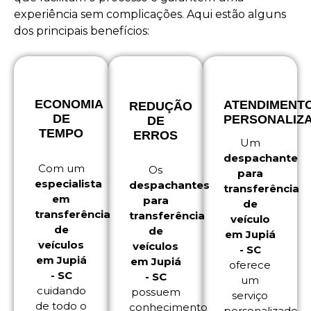
experiência sem complicações. Aqui estão alguns
dos principais benefícios:
ECONOMIA
ATENDIMENT
REDUÇÃO
DE
PERSONALIZ
DE
TEMPO
ERROS
Um
despachante
Com um
Os
para
especialista
despachantes
transferência
em
para
de
transferência
transferência
veículo
de
de
em Jupiá
veículos
veículos
- SC
em Jupiá
em Jupiá
oferece
- SC
- SC
um
cuidando
possuem
serviço
de todo o
conhecimento
personalizado,