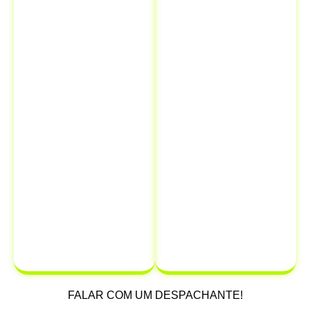
que você pode
financeiros.
resolver todas
Quando você
as suas
comunica a
necessidades
venda ao
de
Detran, está
documentação
oficialmente
em um único
transferindo a
lugar,
responsabilidade
economizando
do veículo
para
tempo e
o novo
dinheiro.
proprietário,
protegendo-se
de possíveis
multas e
infrações que
possam ocorrer
após a venda.
FALAR COM UM DESPACHANTE!