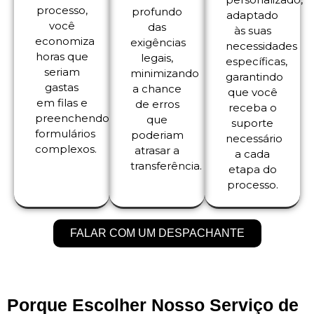
processo,
profundo
adaptado
você
das
às suas
economiza
exigências
necessidades
horas que
legais,
específicas,
seriam
minimizando
garantindo
gastas
a chance
que você
em filas e
de erros
receba o
preenchendo
que
suporte
formulários
poderiam
necessário
complexos.
atrasar a
a cada
transferência.
etapa do
processo.
FALAR COM UM DESPACHANTE
Porque Escolher Nosso Serviço de