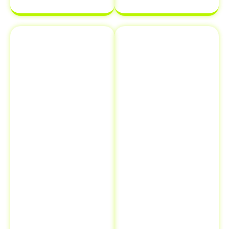
Emplacamento
Comunicação
e Renovação
de Venda ao
de
Detran
Documentos
Informar a
Além de
venda de um
transferência
veículo ao
de veículo em
Detran é uma
Jupiá - SC
,
etapa crucial
oferecemos
que muitos
serviços
proprietários
adicionais como
esquecem, mas
emplacamento
que pode evitar
e renovação de
futuros
documentos.
problemas
Isso significa
legais e