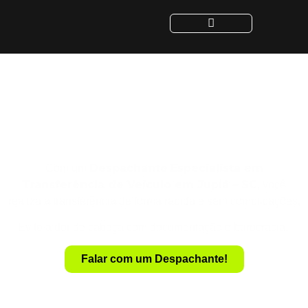
Despachante para
Transferência de Veículo
em Jupiá - SC
Despachante
Especialista em
Com um
Transferência de Veículo em Jupiá – SC
, você
realiza a transferência de forma rápida e sem complicações.
Evite a dor de cabeça com documentação e burocracia.
Falar com um Despachante!