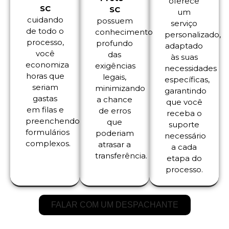
oferece
SC
SC
um
cuidando
possuem
serviço
de todo o
conhecimento
personalizado,
processo,
profundo
adaptado
você
das
às suas
economiza
exigências
necessidades
horas que
legais,
específicas,
seriam
minimizando
garantindo
gastas
a chance
que você
em filas e
de erros
receba o
preenchendo
que
suporte
formulários
poderiam
necessário
complexos.
atrasar a
a cada
transferência.
etapa do
processo.
FALAR COM UM DESPACHANTE