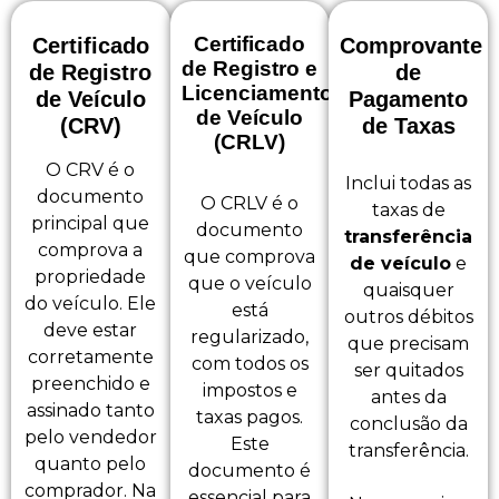
Certificado
Certificado
Comprovante
de Registro e
de Registro
de
Licenciamento
de Veículo
Pagamento
de Veículo
(CRV)
de Taxas
(CRLV)
O CRV é o
Inclui todas as
documento
O CRLV é o
taxas de
principal que
documento
transferência
comprova a
que comprova
de veículo
e
propriedade
que o veículo
quaisquer
do veículo. Ele
está
outros débitos
deve estar
regularizado,
que precisam
corretamente
com todos os
ser quitados
preenchido e
impostos e
antes da
assinado tanto
taxas pagos.
conclusão da
pelo vendedor
Este
transferência.
quanto pelo
documento é
comprador. Na
essencial para