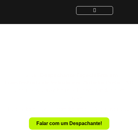
Despachante para
Transferência de Veículo
em Pinheiro Preto - SC
Despachante
Especialista em
Com um
Transferência de Veículo em Pinheiro Preto – SC
,
você realiza a transferência de forma rápida e sem
complicações.
Evite a dor de cabeça com documentação e burocracia.
Falar com um Despachante!