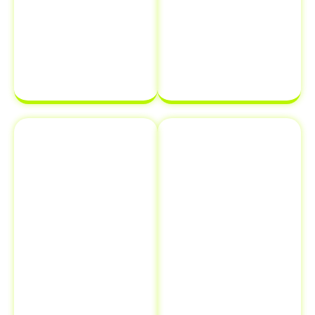
processo de
documentação
transferência
estará em
de
ordem e pronta
propriedade
para ser
de veículo.
finalizada sem
complicações.
Emplacamento
Comunicação
e Renovação
de Venda ao
de
Detran
Documentos
Informar a
Além de
venda de um
transferência
veículo ao
de veículo em
Detran é uma
Pinheiro Preto
etapa crucial
- SC
,
que muitos
oferecemos
proprietários