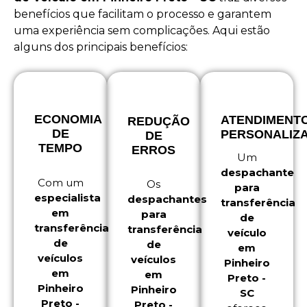
benefícios que facilitam o processo e garantem
uma experiência sem complicações. Aqui estão
alguns dos principais benefícios:
ECONOMIA
ATENDIMENT
REDUÇÃO
DE
PERSONALIZ
DE
TEMPO
ERROS
Um
despachante
Com um
Os
para
especialista
despachantes
transferência
em
para
de
transferência
transferência
veículo
de
de
em
veículos
veículos
Pinheiro
em
em
Preto -
Pinheiro
Pinheiro
SC
Preto -
Preto -