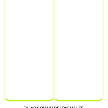
Isso significa
legais e
que você pode
financeiros.
resolver todas
Quando você
as suas
comunica a
necessidades
venda ao
de
Detran, está
documentação
oficialmente
em um único
transferindo a
lugar,
responsabilidade
economizando
do veículo
para
tempo e
o novo
dinheiro.
proprietário,
protegendo-se
de possíveis
multas e
infrações que
possam ocorrer
após a venda.