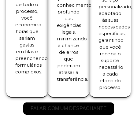
de todo o
conhecimento
personalizado,
processo,
profundo
adaptado
você
das
às suas
economiza
exigências
necessidades
horas que
legais,
específicas,
seriam
minimizando
garantindo
gastas
a chance
que você
em filas e
de erros
receba o
preenchendo
que
suporte
formulários
poderiam
necessário
complexos.
atrasar a
a cada
transferência.
etapa do
processo.
FALAR COM UM DESPACHANTE