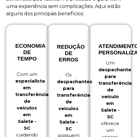
uma experiência sem complicações. Aqui estão
alguns dos principais benefícios:
ECONOMIA
ATENDIMENT
REDUÇÃO
DE
PERSONALIZ
DE
TEMPO
ERROS
Um
despachante
Com um
Os
para
especialista
despachantes
transferência
em
para
de
transferência
transferência
veículo
de
de
em
veículos
veículos
Salete -
em
em
SC
Salete -
Salete -
oferece
SC
SC
um
cuidando
possuem
serviço