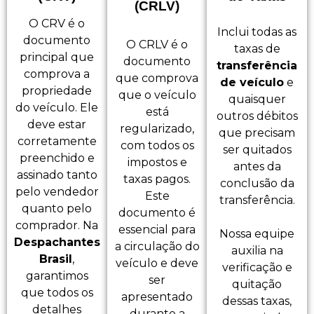
(CRLV)
O CRV é o
Inclui todas as
documento
O CRLV é o
taxas de
principal que
documento
transferência
comprova a
que comprova
de veículo
e
propriedade
que o veículo
quaisquer
do veículo. Ele
está
outros débitos
deve estar
regularizado,
que precisam
corretamente
com todos os
ser quitados
preenchido e
impostos e
antes da
assinado tanto
taxas pagos.
conclusão da
pelo vendedor
Este
transferência.
quanto pelo
documento é
comprador. Na
essencial para
Nossa equipe
Despachantes
a circulação do
auxilia na
Brasil
,
veículo e deve
verificação e
garantimos
ser
quitação
que todos os
apresentado
dessas taxas,
detalhes
durante a