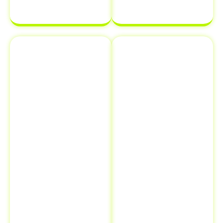
complicações.
Emplacamento
Comunicação
e Renovação
de Venda ao
de
Detran
Documentos
Informar a
Além de
venda de um
transferência
veículo ao
de veículo em
Detran é uma
Salete - SC
,
etapa crucial
oferecemos
que muitos
serviços
proprietários
adicionais como
esquecem, mas
emplacamento
que pode evitar
e renovação de
futuros
documentos.
problemas