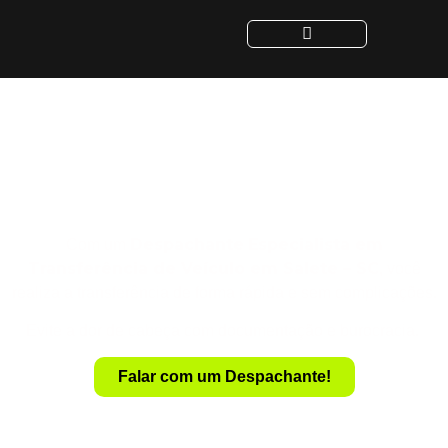
Despachante para
Transferência de Veículo
em Salete - SC
Despachante
Especialista em
Com um
Transferência de Veículo em Salete – SC
, você
realiza a transferência de forma rápida e sem complicações.
Evite a dor de cabeça com documentação e burocracia.
Falar com um Despachante!