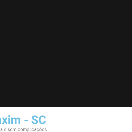
axim - SC
ida e sem complicações.