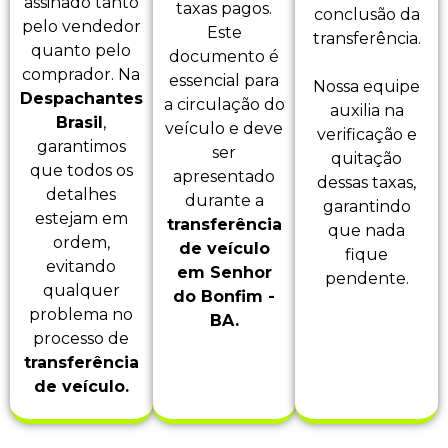
assinado tanto
taxas pagos.
conclusão da
pelo vendedor
Este
transferência.
quanto pelo
documento é
comprador. Na
essencial para
Nossa equipe
Despachantes
a circulação do
auxilia na
Brasil
,
veículo e deve
verificação e
garantimos
ser
quitação
que todos os
apresentado
dessas taxas,
detalhes
durante a
garantindo
estejam em
transferência
que nada
ordem,
de veículo
fique
evitando
em Senhor
pendente.
qualquer
do Bonfim -
problema no
BA.
processo de
transferência
de veículo.