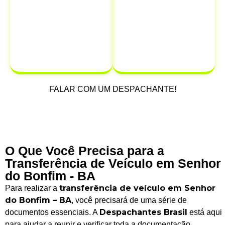
dinheiro.
protegendo-se
de possíveis
multas e
infrações que
possam ocorrer
após a venda.
FALAR COM UM DESPACHANTE!
O Que Você Precisa para a
Transferência de Veículo em Senhor
do Bonfim - BA
transferência de veículo em Senhor
Para realizar a
do Bonfim – BA
, você precisará de uma série de
Despachantes Brasil
documentos essenciais. A
está aqui
para ajudar a reunir e verificar toda a documentação