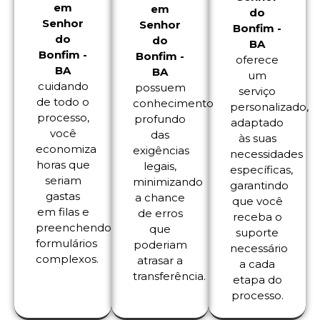
em
em
do
Senhor
Senhor
Bonfim -
do
do
BA
Bonfim -
Bonfim -
oferece
BA
BA
um
cuidando
possuem
serviço
de todo o
conhecimento
personalizado,
processo,
profundo
adaptado
você
das
às suas
economiza
exigências
necessidades
horas que
legais,
específicas,
seriam
minimizando
garantindo
gastas
a chance
que você
em filas e
de erros
receba o
preenchendo
que
suporte
formulários
poderiam
necessário
complexos.
atrasar a
a cada
transferência.
etapa do
processo.