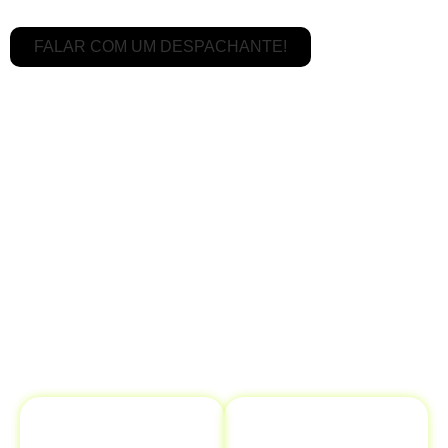
FALAR COM UM DESPACHANTE!
Serviços de Transferência de
Veículo em Senhor do Bonfim - BA é
Completo
Na
Despachantes Brasil,
oferecemos um serviço
abrangente para garantir que sua
transferência de
veículo
seja realizada com máxima eficiência. Nosso
objetivo é proporcionar tranquilidade, cuidando de
todo o processo de maneira ágil e segura.