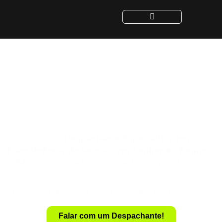
Despachante para
Transferência de Veículo
em Senhor do Bonfim -
BA
Despachante
Especialista em
Com um
Transferência de Veículo em Senhor do Bonfim –
BA
, você realiza a transferência de forma rápida e sem
complicações.
Evite a dor de cabeça com documentação e burocracia.
Falar com um Despachante!