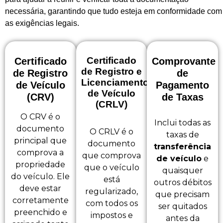
necessária, garantindo que tudo esteja em conformidade com
as exigências legais.
Certificado
Certificado
Comprovante
de Registro e
de Registro
de
Licenciamento
de Veículo
Pagamento
de Veículo
(CRV)
de Taxas
(CRLV)
O CRV é o
Inclui todas as
documento
O CRLV é o
taxas de
principal que
documento
transferência
comprova a
que comprova
de veículo
e
propriedade
que o veículo
quaisquer
do veículo. Ele
está
outros débitos
deve estar
regularizado,
que precisam
corretamente
com todos os
ser quitados
preenchido e
impostos e
antes da