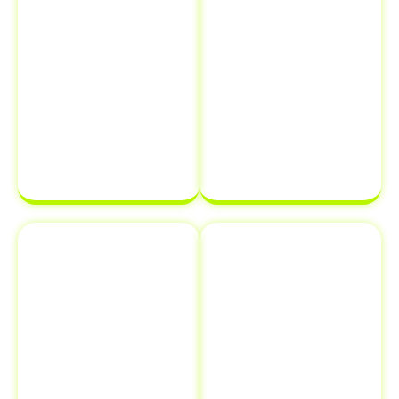
evitando erros
pode ter
que possam
certeza de que
atrasar o
sua
processo de
documentação
transferência
estará em
de
ordem e pronta
propriedade
para ser
de veículo.
finalizada sem
complicações.
Emplacamento
Comunicação
e Renovação
de Venda ao
de
Detran
Documentos
Informar a
Além de
venda de um
transferência
veículo ao