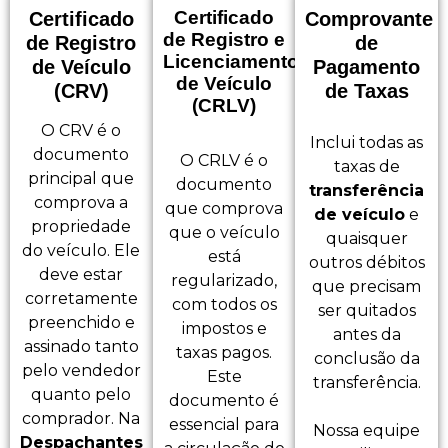
Certificado
Certificado
Comprovante
de Registro e
de Registro
de
Licenciamento
de Veículo
Pagamento
de Veículo
(CRV)
de Taxas
(CRLV)
O CRV é o
Inclui todas as
documento
O CRLV é o
taxas de
principal que
documento
transferência
comprova a
que comprova
de veículo
e
propriedade
que o veículo
quaisquer
do veículo. Ele
está
outros débitos
deve estar
regularizado,
que precisam
corretamente
com todos os
ser quitados
preenchido e
impostos e
antes da
assinado tanto
taxas pagos.
conclusão da
pelo vendedor
Este
transferência.
quanto pelo
documento é
comprador. Na
essencial para
Nossa equipe
Despachantes