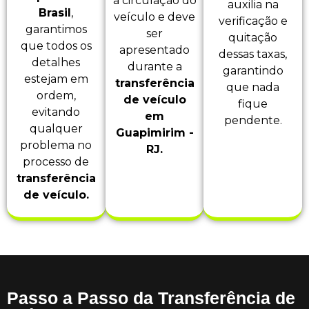
a circulação do
auxilia na
Brasil
,
veículo e deve
verificação e
garantimos
ser
quitação
que todos os
apresentado
dessas taxas,
detalhes
durante a
garantindo
estejam em
transferência
que nada
ordem,
de veículo
fique
evitando
em
pendente.
qualquer
Guapimirim -
problema no
RJ.
processo de
transferência
de veículo.
Passo a Passo da Transferência de