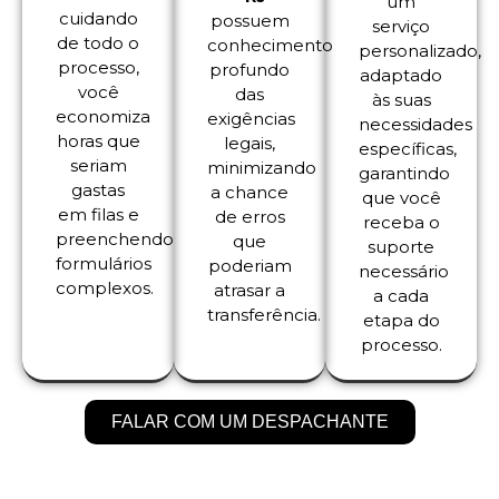
um
cuidando
possuem
serviço
de todo o
conhecimento
personalizado,
processo,
profundo
adaptado
você
das
às suas
economiza
exigências
necessidades
horas que
legais,
específicas,
seriam
minimizando
garantindo
gastas
a chance
que você
em filas e
de erros
receba o
preenchendo
que
suporte
formulários
poderiam
necessário
complexos.
atrasar a
a cada
transferência.
etapa do
processo.
FALAR COM UM DESPACHANTE