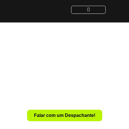
Despachante para
Transferência de Veículo
em Guapimirim - RJ
Despachante
Especialista em
Com um
Transferência de Veículo em Guapimirim – RJ
,
você realiza a transferência de forma rápida e sem
complicações.
Evite a dor de cabeça com documentação e burocracia.
Falar com um Despachante!