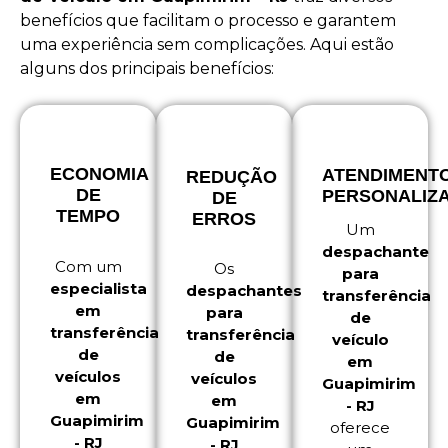
benefícios que facilitam o processo e garantem
uma experiência sem complicações. Aqui estão
alguns dos principais benefícios:
ECONOMIA
ATENDIMENT
REDUÇÃO
DE
PERSONALIZ
DE
TEMPO
ERROS
Um
despachante
Com um
Os
para
especialista
despachantes
transferência
em
para
de
transferência
transferência
veículo
de
de
em
veículos
veículos
Guapimirim
em
em
- RJ
Guapimirim
Guapimirim
oferece
- RJ
- RJ