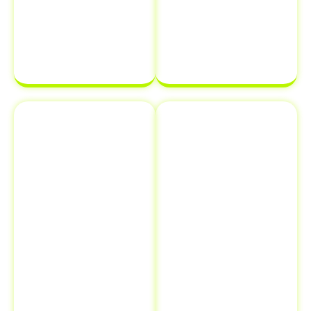
transferência
estará em
de
ordem e pronta
propriedade
para ser
de veículo.
finalizada sem
complicações.
Emplacamento
Comunicação
e Renovação
de Venda ao
de
Detran
Documentos
Informar a
Além de
venda de um
transferência
veículo ao
de veículo em
Detran é uma
Guapimirim -
etapa crucial
RJ
, oferecemos
que muitos
serviços
proprietários
adicionais como
esquecem, mas