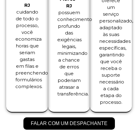
oferece
RJ
RJ
um
cuidando
possuem
serviço
de todo o
conhecimento
personalizado,
processo,
profundo
adaptado
você
das
às suas
economiza
exigências
necessidades
horas que
legais,
específicas,
seriam
minimizando
garantindo
gastas
a chance
que você
em filas e
de erros
receba o
preenchendo
que
suporte
formulários
poderiam
necessário
complexos.
atrasar a
a cada
transferência.
etapa do
processo.
FALAR COM UM DESPACHANTE