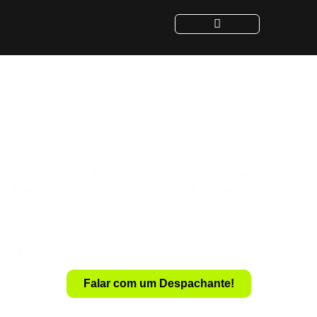
Despachante para
Transferência de Veículo
em Rio das Flores - RJ
Despachante
Especialista em
Com um
Transferência de Veículo em Rio das Flores – RJ
,
você realiza a transferência de forma rápida e sem
complicações.
Evite a dor de cabeça com documentação e burocracia.
Falar com um Despachante!