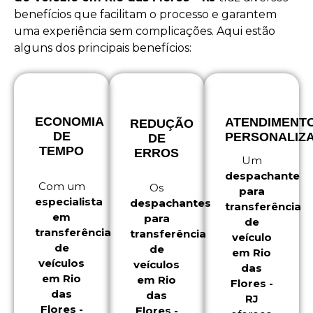
benefícios que facilitam o processo e garantem
uma experiência sem complicações. Aqui estão
alguns dos principais benefícios:
ECONOMIA
ATENDIMENT
REDUÇÃO
DE
PERSONALIZ
DE
TEMPO
ERROS
Um
despachante
Com um
Os
para
especialista
despachantes
transferência
em
para
de
transferência
transferência
veículo
de
de
em Rio
veículos
veículos
das
em Rio
em Rio
Flores -
das
das
RJ
Flores -
Flores -