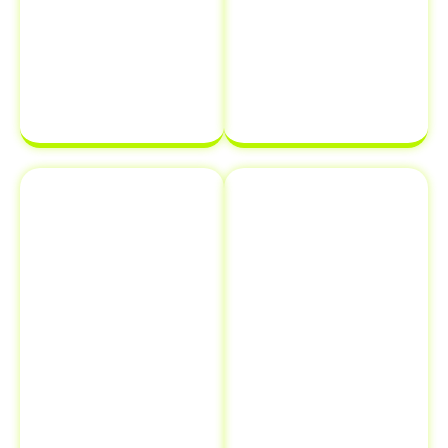
processo de
documentação
transferência
estará em
de
ordem e pronta
propriedade
para ser
de veículo.
finalizada sem
complicações.
Emplacamento
Comunicação
e Renovação
de Venda ao
de
Detran
Documentos
Informar a
Além de
venda de um
transferência
veículo ao
de veículo em
Detran é uma
Rio das Flores
etapa crucial
- RJ
,
que muitos
oferecemos
proprietários