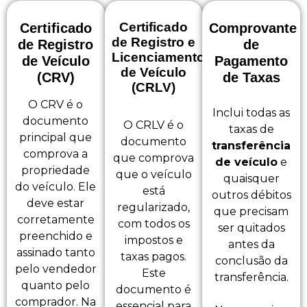
Certificado
Certificado
Comprovante
de Registro e
de Registro
de
Licenciamento
de Veículo
Pagamento
de Veículo
(CRV)
de Taxas
(CRLV)
O CRV é o
Inclui todas as
documento
O CRLV é o
taxas de
principal que
documento
transferência
comprova a
que comprova
de veículo
e
propriedade
que o veículo
quaisquer
do veículo. Ele
está
outros débitos
deve estar
regularizado,
que precisam
corretamente
com todos os
ser quitados
preenchido e
impostos e
antes da
assinado tanto
taxas pagos.
conclusão da
pelo vendedor
Este
transferência.
quanto pelo
documento é
comprador. Na
essencial para