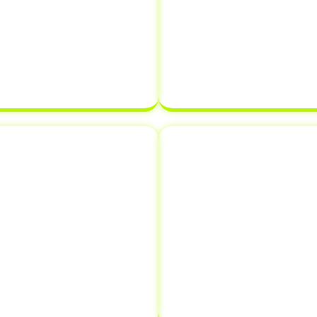
 necessária, como o
Realizamos o registr
o (CRV)
e o
Certificado
de veículo diretame
Veículo (CRLV)
. Nossa
e assegurando que 
arantir que tudo esteja
estabelecidos. Com a
 atrasar o processo de
certeza de que sua
de de veículo.
pronta para ser
novação de
Comunicaçã
s
Informar a venda de
 em Cruzeiro do Sul -
crucial que muitos p
s como emplacamento e
evitar futuros problem
nifica que você pode
comunica a vend
es de documentação em
transferindo a respo
tempo e dinheiro.
proprietário, protegen
que possa