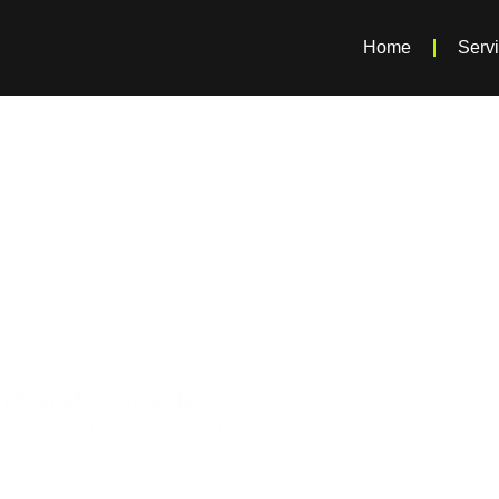
Home
Serv
ra
e Veículo
Sul - AC
m Transferência de
ê realiza a transferência de