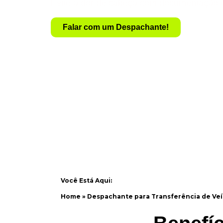
Evite a dor de cabeça com documentação 
Falar com um Despachante!
Você Está Aqui:
Home
»
Despachante para Transferência de Veí