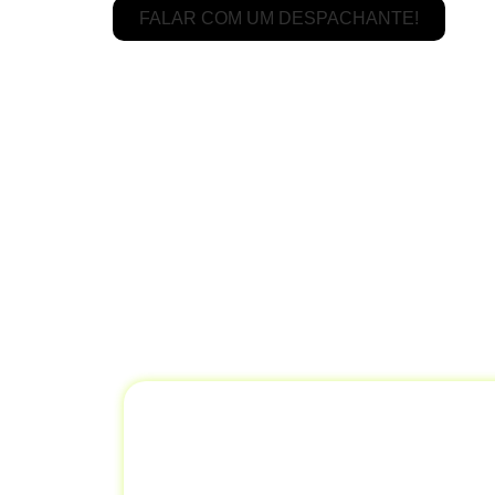
FALAR COM UM DESPACHANTE!
Se
Ve
Na
Despachantes Brasil,
oferecemos 
com máxima eficiência. Nosso objetivo
Gestão de Docu