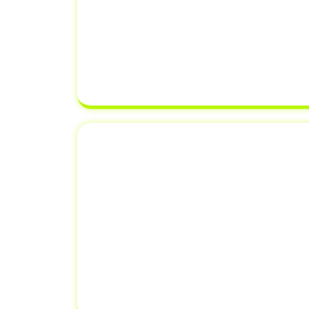
Cuidamos de toda a documentação
Certificado de Registro de Veícul
de Registro e Licenciamento de 
equipe verifica cada detalhe para g
correto, evitando erros que possam
transferência de proprieda
Emplacamento e Re
Documento
Além de
transferência de veículo
AC
, oferecemos serviços adicionai
renovação de documentos. Isso sig
resolver todas as suas necessidad
um único lugar,
economizando 